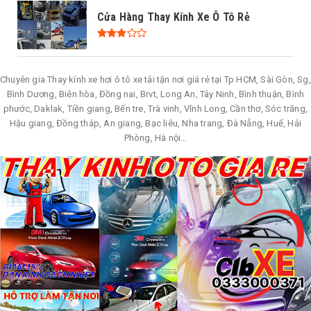
Cửa Hàng Thay Kính Xe Ô Tô Rẻ
Chuyên gia Thay kính xe hơi ô tô xe tải tận nơi giá rẻ tại Tp HCM, Sài Gòn, Sg,
Bình Dương, Biên hòa, Đồng nai, Brvt, Long An, Tây Ninh, Bình thuận, Bình
phước, Daklak, Tiền giang, Bến tre, Trà vinh, Vĩnh Long, Cần thơ, Sóc trăng,
Hậu giang, Đồng tháp, An giang, Bạc liêu, Nha trang, Đà Nẵng, Huế, Hải
Phòng, Hà nội…