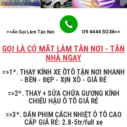
O9 4444 5O36<=
=>Ấn Gọi Làm Tận Nơi:
GỌI LÀ CÓ MẶT LÀM TẬN NƠI - TẬN
NHÀ NGAY
=>1*. THAY KÍNH XE ÔTÔ TẬN NƠI NHANH
- BỀN - ĐẸP - XỊN XÒ - GIÁ RẺ
=>2*. THAY + SỬA CHỮA GƯƠNG KÍNH
CHIẾU HẬU Ô TÔ GIÁ RẺ
=>3*. DÁN PHIM CÁCH NHIỆT Ô TÔ CAO
CẤP GIÁ RẺ: 2.8-5tr/full xe