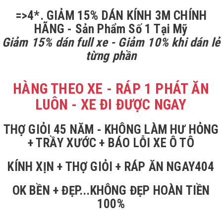
=>4*. GIẢM 15% DÁN KÍNH 3M CHÍNH
HÃNG - Sản Phẩm Số 1 Tại Mỹ
Giảm 15% dán full xe - Giảm 10% khi dán lẻ
từng phần
HÀNG THEO XE - RÁP 1 PHÁT ĂN
LUÔN - XE ĐI ĐƯỢC NGAY
THỢ GIỎI 45 NĂM - KHÔNG LÀM HƯ HỎNG
+ TRẦY XƯỚC + BÁO LỖI XE Ô TÔ
KÍNH XỊN + THỢ GIỎI + RÁP ĂN NGAY404
OK BỀN + ĐẸP...KHÔNG ĐẸP HOÀN TIỀN
100%