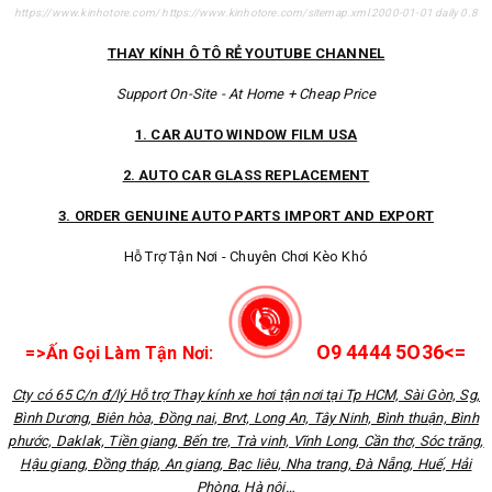
https://www.kinhotore.com/
https://www.kinhotore.com/sitemap.xml
2000-01-01
daily
0.8
THAY KÍNH Ô TÔ RẺ YOUTUBE CHANNEL
Support On-Site - At Home + Cheap Price
1. CAR AUTO WINDOW FILM USA
2. AUTO CAR GLASS REPLACEMENT
3. ORDER GENUINE AUTO PARTS IMPORT AND EXPORT
Hỗ Trợ Tận Nơi - Chuyên Chơi Kèo Khó
O9 4444 5O36<=
=>Ấn Gọi Làm Tận Nơi:
Cty có 65 C/n đ/lý Hỗ trợ Thay kính xe hơi tận nơi tại Tp HCM, Sài Gòn, Sg,
Bình Dương, Biên hòa, Đồng nai, Brvt, Long An, Tây Ninh, Bình thuận, Bình
phước, Daklak, Tiền giang, Bến tre, Trà vinh, Vĩnh Long, Cần thơ, Sóc trăng,
Hậu giang, Đồng tháp, An giang, Bạc liêu, Nha trang, Đà Nẵng, Huế, Hải
Phòng, Hà nội…