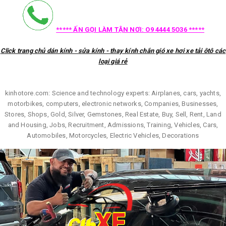
***** ẤN GỌI LÀM TẬN NƠI: O9 4444 5O36 *****
Click trang chủ dán kính - sửa kính - thay kính chắn gió xe hơi xe tải ôtô các
loại giá rẻ
kinhotore.com: Science and technology experts: Airplanes, cars, yachts,
motorbikes, computers, electronic networks, Companies, Businesses,
Stores, Shops, Gold, Silver, Gemstones, Real Estate, Buy, Sell, Rent, Land
and Housing, Jobs, Recruitment, Admissions, Training, Vehicles, Cars,
Automobiles, Motorcycles, Electric Vehicles, Decorations