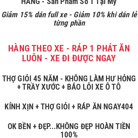
HÃNG - Sản Phẩm Số 1 Tại Mỹ
Giảm 15% dán full xe - Giảm 10% khi dán lẻ
từng phần
HÀNG THEO XE - RÁP 1 PHÁT ĂN
LUÔN - XE ĐI ĐƯỢC NGAY
THỢ GIỎI 45 NĂM - KHÔNG LÀM HƯ HỎNG
+ TRẦY XƯỚC + BÁO LỖI XE Ô TÔ
KÍNH XỊN + THỢ GIỎI + RÁP ĂN NGAY404
OK BỀN + ĐẸP...KHÔNG ĐẸP HOÀN TIỀN
100%