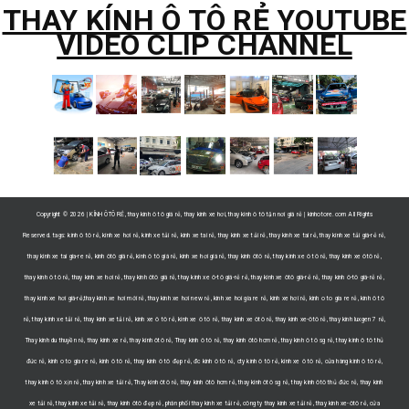
THAY KÍNH Ô TÔ RẺ YOUTUBE
VIDEO CLIP CHANNEL
Copyright ©
2026 | KÍNH ÔTÔ RẺ, thay kính ô tô giá rẻ, thay kính xe hơi, thay kính ô tô tận nơi giá rẻ | kinhotore.com All Rights
Reserved. tags: kính ô tô rẻ, kính xe hơi rẻ, kính xe tải rẻ, kinh xe tai rẻ, thay kính xe tải rẻ, thay kinh xe tai rẻ, thay kính xe tải giá-rẻ rẻ,
thay kinh xe tai gia-re rẻ, kính ôtô giá rẻ, kính ô tô giá rẻ, kính xe hơi giá rẻ, thay kính ôtô rẻ, thay kính xe ô tô rẻ, thay kính xe ôtô rẻ,
thay kính ô tô rẻ, thay kính xe hơi rẻ, thay kính ôtô giá rẻ, thay kính xe ô-tô giá-rẻ rẻ, thay kính xe ôtô giá-rẻ rẻ, thay kính ô-tô giá-rẻ rẻ,
thay kính xe hơi giá-rẻ,thay kính xe hơi mới rẻ, thay kính xe hơi new rẻ, kinh xe hoi gia re rẻ, kính xe hơi rẻ, kinh o to gia re rẻ, kính ô tô
rẻ, thay kính xe tải rẻ, thay kính xe tải rẻ, kính xe ô tô rẻ, kính xe ô tô rẻ, thay kính xe ôtô rẻ, thay kính xe-ôtô rẻ, thay kính luxgen 7 rẻ,
Thay kinh du thuyền rẻ, thay kính xe rẻ, thay kính ôtô rẻ, Thay kinh ô tô rẻ, thay kính ôtô hcm rẻ, thay kính ô tô sg rẻ, thay kính ô tô thủ
đức rẻ, kinh o to gia re rẻ, kính ô tô rẻ, thay kính ô tô đẹp rẻ, đc kính ô tô rẻ, cty kính ô tô rẻ, kính xe ô tô rẻ, cửa hàng kính ô tô rẻ,
thay kính ô tô xịn rẻ, thay kính xe tải rẻ, Thay kinh ôtô rẻ, thay kính ôtô hcm rẻ, thay kính ôtô sg rẻ, thay kính ôtô thủ đức rẻ, thay kính
xe tải rẻ, thay kính xe tải rẻ, thay kính ôtô đẹp rẻ, phân phối thay kính xe tải rẻ, công ty thay kính xe tải rẻ, thay kính xe-ôtô rẻ, cửa