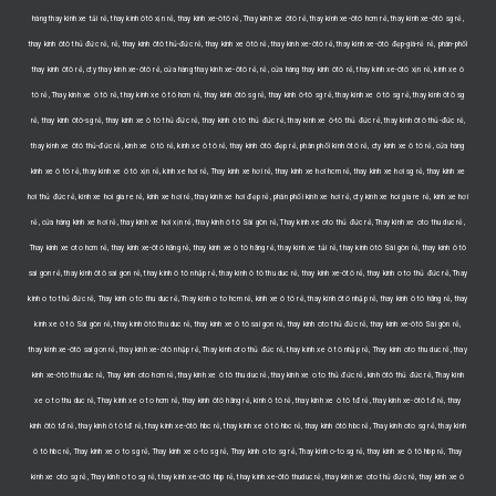
hàng thay kính xe tải rẻ, thay kính ôtô xịn rẻ, thay kính xe-ôtô rẻ, Thay kinh xe ôtô rẻ, thay kính xe-ôtô hcm rẻ, thay kính xe-ôtô sg rẻ,
thay kính ôtô thủ đức rẻ, rẻ, thay kính ôtô thủ-đức rẻ, thay kính xe ôtô rẻ, thay kính xe-ôtô rẻ, thay kính xe-ôtô đẹp-giá-rẻ rẻ, phân-phối
thay kính ôtô rẻ, cty thay kính xe-ôtô rẻ, cửa hàng thay kính xe-ôtô rẻ, rẻ, cửa hàng thay kính ôtô rẻ, thay kính xe-ôtô xịn rẻ, kính xe ô
tô rẻ, Thay kinh xe ô tô rẻ, thay kính xe ô tô hcm rẻ, thay kính ôtô sg rẻ, thay kính ô-tô sg rẻ, thay kính xe ô tô sg rẻ, thay kính ôtô sg
rẻ, thay kính ôtô-sg rẻ, thay kính xe ô tô thủ đức rẻ, thay kính ô tô thủ đức rẻ, thay kính xe ô-tô thủ đức rẻ, thay kính ôtô thủ-đức rẻ,
thay kính xe ôtô thủ-đức rẻ, kính xe ô tô rẻ, kính xe ô tô rẻ, thay kính ôtô đẹp rẻ, phân phối kính ôtô rẻ, cty kính xe ô tô rẻ, cửa hàng
kính xe ô tô rẻ, thay kính xe ô tô xịn rẻ, kính xe hơi rẻ, Thay kinh xe hơi rẻ, thay kính xe hơi hcm rẻ, thay kính xe hơi sg rẻ, thay kính xe
hơi thủ đức rẻ, kinh xe hoi gia re rẻ, kính xe hơi rẻ, thay kính xe hơi đẹp rẻ, phân phối kính xe hơi rẻ, cty kinh xe hoi gia re rẻ, kính xe hơi
rẻ, cửa hàng kính xe hơi rẻ, thay kính xe hơi xịn rẻ, thay kính ô tô Sài gòn rẻ, Thay kinh xe oto thủ đức rẻ, Thay kinh xe oto thu duc rẻ,
Thay kinh xe oto hcm rẻ, thay kính xe-ôtô hãng rẻ, thay kính xe ô tô hãng rẻ, thay kính xe tải rẻ, thay kính ôtô Sài gòn rẻ, thay kính ô tô
sai gon rẻ, thay kính ôtô sai gon rẻ, thay kính ô tô nhập rẻ, thay kính ô tô thu duc rẻ, thay kính xe-ôtô rẻ, thay kính o to thủ đức rẻ, Thay
kinh o to thủ đức rẻ, Thay kinh o to thu duc rẻ, Thay kinh o to hcm rẻ, kính xe ô tô rẻ, thay kính ôtô nhập rẻ, thay kính ô tô hãng rẻ, thay
kính xe ô tô Sài gòn rẻ, thay kính ôtô thu duc rẻ, thay kính xe ô tô sai gon rẻ, thay kính oto thủ đức rẻ, thay kính xe-ôtô Sài gòn rẻ,
thay kính xe-ôtô sai gon rẻ, thay kính xe-ôtô nhập rẻ, Thay kinh oto thủ đức rẻ, thay kính xe ô tô nhập rẻ, Thay kinh oto thu duc rẻ, thay
kính xe-ôtô thu duc rẻ, Thay kinh oto hcm rẻ, thay kính xe ô tô thu duc rẻ, thay kính xe o to thủ đức rẻ, kính ôtô thủ đức rẻ, Thay kinh
xe o to thu duc rẻ, Thay kinh xe o to hcm rẻ, thay kính ôtô hãng rẻ, kính ô tô rẻ, thay kính xe ô tô tđ rẻ, thay kính xe-ôtô tđ rẻ, thay
kính ôtô tđ rẻ, thay kính ô tô tđ rẻ, thay kính xe-ôtô hbc rẻ, thay kính xe ô tô hbc rẻ, thay kính ôtô hbc rẻ, Thay kinh oto sg rẻ, thay kính
ô tô hbc rẻ, Thay kinh xe o to sg rẻ, Thay kinh xe o-to sg rẻ, Thay kinh o to sg rẻ, Thay kinh o-to sg rẻ, thay kính xe ô tô hbp rẻ, Thay
kinh xe oto sg rẻ, Thay kinh o to sg rẻ, thay kính xe-ôtô hbp rẻ, thay kính xe-ôtô thuduc rẻ, thay kính xe oto thủ đức rẻ, thay kính xe ô