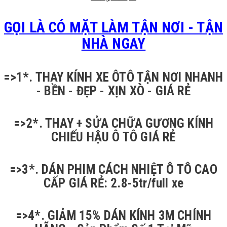
GỌI LÀ CÓ MẶT LÀM TẬN NƠI - TẬN
NHÀ NGAY
=>1*. THAY KÍNH XE ÔTÔ TẬN NƠI NHANH
- BỀN - ĐẸP - XỊN XÒ - GIÁ RẺ
=>2*. THAY + SỬA CHỮA GƯƠNG KÍNH
CHIẾU HẬU Ô TÔ GIÁ RẺ
=>3*. DÁN PHIM CÁCH NHIỆT Ô TÔ CAO
CẤP GIÁ RẺ: 2.8-5tr/full xe
=>4*. GIẢM 15% DÁN KÍNH 3M CHÍNH