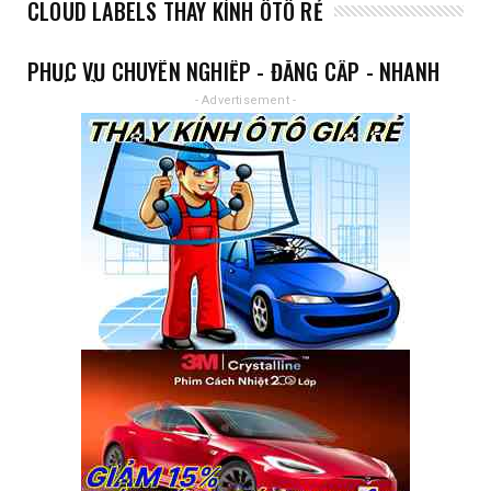
CLOUD LABELS THAY KÍNH ÔTÔ RẺ
PHỤC VỤ CHUYÊN NGHIỆP - ĐẲNG CẤP - NHANH
- GIÁ RẺ
- Advertisement -