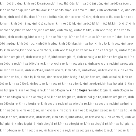
kính ôtô thu duc, kính xe ô tô sai gon, kính oto thủ đức, kính xe ôtô Sài gòn, kính xe ôtô sai gon,
kính xe ôtô nhập, kinh oto thủ đức, kính xe ô tô nhập, kinh oto thu duc, kính xe ôtô thu duc, kinh oto
hcm, kính xe ô tô thu duc, kính xe o to thủ đức, kinh xe o to thủ đức, kinh xe o to thu duc, kinh xe o
to hcm, kính ôtô hãng, kính ô tô sg hcm, kính xe ô tô tđ, kính xe ôtô tđ, kính ôtô tđ, kính ô tô tđ, kính
xe ôtô hbc, kính xe ô tô hbc, kính ôtô hbc, kinh oto sg, kính ô tô hbc, kinh xe o to sg, kính xe ô tô
hbp , kinh xe oto sg, kinh o to sg, kính xe ôtô hbp , kính xe ôtô thuduc, kính xe oto thủ đức, kính xe
ô tô thuduc, kính ôtô hbp, kính ôtô thuduc, kính ô tô hbp, kinh xe hoi, kinh o to, kinh oto, kinh xe o
to, kinh xe oto, kinh o to rẻ, kinh oto rẻ, kinh xe o to rẻ, kinh xe oto rẻ, kinh xe hoi giá rẻ, kinh o to giá
rẻ, kinh oto giá rẻ, kinh xe o to giá rẻ, kinh xe oto giá rẻ, kinh xe hoi gia re, kính xe hơi gia re, kính
xe ôtô gia re, kính xe ô tô gia re, kinh o to gia re, kinh oto gia re, kinh xe o to gia re, kinh xe oto gia
re, kính xe hơi re, kính xe ôtô re, kính xe ô tô re, kinh o to re, kinh oto re, kinh xe o to re, kinh xe oto
re, kinh xe hoi, kinh o to, kinh oto, kinh xe o to, kính ô tô giá rẻ, kinh xe oto, kinh xe hơi rẻ, kinh xe
ôtô rẻ, kinh xe ô tô rẻ, kinh o to rẻ, kinh oto rẻ, kinh xe o to rẻ, kinh xe oto rẻ, kinh xe hoi giá rẻ, kinh
xe hơi giá rẻ, kinh xe ôtô giá rẻ, kinh xe ô tô giá rẻ,
kính ô tô giá rẻ
kinh o to giá rẻ, kinh oto giá rẻ,
kinh xe o to giá rẻ, kinh xe oto giá rẻ, kinh xe hoi gia re, kinh xe hơi gia re, kinh xe ôtô gia re, kinh
xe ô tô gia re, kinh o to gia re, kinh oto gia re, kinh xe o to gia re, kinh xe oto gia re, kinh xe hơi re,
kinh xe ôtô re, kinh xe ô tô re, kinh o to re, kinh oto re, kinh xe o to re, kinh xe oto re, kính xe hoi, kín
o to, kính oto, kính xe o to, kính xe oto, kính o to rẻ, kính oto rẻ, kính xe o to rẻ, kính xe oto rẻ, kính xe
hoi giá rẻ, kính o to giá rẻ, kính oto giá rẻ, kính xe o to giá rẻ, kính xe oto giá rẻ, kính xe hoi gia re,
kính o to gia re, kính oto gia re, kính xe o to gia re, kính xe oto gia re, kính o to re, kính oto re, kính