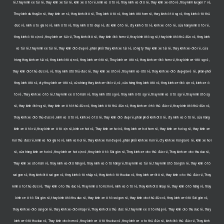
rẻ, thay kính xe tải rẻ, thay kính xe tải rẻ, kính xe ô tô rẻ, kính xe ô tô rẻ, thay kính xe ôtô rẻ, thay kính xe-ôtô rẻ, thay kính luxgen 7 rẻ,
Thay kinh du thuyền rẻ, thay kính xe rẻ, thay kính ôtô rẻ, Thay kinh ô tô rẻ, thay kính ôtô hcm rẻ, thay kính ô tô sg rẻ, thay kính ô tô thủ
đức rẻ, kinh o to gia re rẻ, kính ô tô rẻ, thay kính ô tô đẹp rẻ, đc kính ô tô rẻ, cty kính ô tô rẻ, kính xe ô tô rẻ, cửa hàng kính ô tô rẻ,
thay kính ô tô xịn rẻ, thay kính xe tải rẻ, Thay kinh ôtô rẻ, thay kính ôtô hcm rẻ, thay kính ôtô sg rẻ, thay kính ôtô thủ đức rẻ, thay kính
xe tải rẻ, thay kính xe tải rẻ, thay kính ôtô đẹp rẻ, phân phối thay kính xe tải rẻ, công ty thay kính xe tải rẻ, thay kính xe-ôtô rẻ, cửa
hàng thay kính xe tải rẻ, thay kính ôtô xịn rẻ, thay kính xe-ôtô rẻ, Thay kinh xe ôtô rẻ, thay kính xe-ôtô hcm rẻ, thay kính xe-ôtô sg rẻ,
thay kính ôtô thủ đức rẻ, rẻ, thay kính ôtô thủ-đức rẻ, thay kính xe ôtô rẻ, thay kính xe-ôtô rẻ, thay kính xe-ôtô đẹp-giá-rẻ rẻ, phân-phối
thay kính ôtô rẻ, cty thay kính xe-ôtô rẻ, cửa hàng thay kính xe-ôtô rẻ, rẻ, cửa hàng thay kính ôtô rẻ, thay kính xe-ôtô xịn rẻ, kính xe ô
tô rẻ, Thay kinh xe ô tô rẻ, thay kính xe ô tô hcm rẻ, thay kính ôtô sg rẻ, thay kính ô-tô sg rẻ, thay kính xe ô tô sg rẻ, thay kính ôtô sg
rẻ, thay kính ôtô-sg rẻ, thay kính xe ô tô thủ đức rẻ, thay kính ô tô thủ đức rẻ, thay kính xe ô-tô thủ đức rẻ, thay kính ôtô thủ-đức rẻ,
thay kính xe ôtô thủ-đức rẻ, kính xe ô tô rẻ, kính xe ô tô rẻ, thay kính ôtô đẹp rẻ, phân phối kính ôtô rẻ, cty kính xe ô tô rẻ, cửa hàng
kính xe ô tô rẻ, thay kính xe ô tô xịn rẻ, kính xe hơi rẻ, Thay kinh xe hơi rẻ, thay kính xe hơi hcm rẻ, thay kính xe hơi sg rẻ, thay kính xe
hơi thủ đức rẻ, kinh xe hoi gia re rẻ, kính xe hơi rẻ, thay kính xe hơi đẹp rẻ, phân phối kính xe hơi rẻ, cty kinh xe hoi gia re rẻ, kính xe hơi
rẻ, cửa hàng kính xe hơi rẻ, thay kính xe hơi xịn rẻ, thay kính ô tô Sài gòn rẻ, Thay kinh xe oto thủ đức rẻ, Thay kinh xe oto thu duc rẻ,
Thay kinh xe oto hcm rẻ, thay kính xe-ôtô hãng rẻ, thay kính xe ô tô hãng rẻ, thay kính xe tải rẻ, thay kính ôtô Sài gòn rẻ, thay kính ô tô
sai gon rẻ, thay kính ôtô sai gon rẻ, thay kính ô tô nhập rẻ, thay kính ô tô thu duc rẻ, thay kính xe-ôtô rẻ, thay kính o to thủ đức rẻ, Thay
kinh o to thủ đức rẻ, Thay kinh o to thu duc rẻ, Thay kinh o to hcm rẻ, kính xe ô tô rẻ, thay kính ôtô nhập rẻ, thay kính ô tô hãng rẻ, thay
kính xe ô tô Sài gòn rẻ, thay kính ôtô thu duc rẻ, thay kính xe ô tô sai gon rẻ, thay kính oto thủ đức rẻ, thay kính xe-ôtô Sài gòn rẻ,
thay kính xe-ôtô sai gon rẻ, thay kính xe-ôtô nhập rẻ, Thay kinh oto thủ đức rẻ, thay kính xe ô tô nhập rẻ, Thay kinh oto thu duc rẻ, thay
kính xe-ôtô thu duc rẻ, Thay kinh oto hcm rẻ, thay kính xe ô tô thu duc rẻ, thay kính xe o to thủ đức rẻ, kính ôtô thủ đức rẻ, Thay kinh