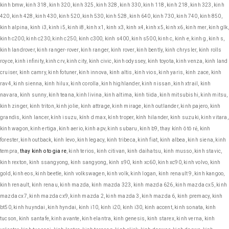
kinh bmw, kinh 318, kinh 320, kinh 325, kinh 328, kinh 330, kinh 118, kinh 218, kinh 323, kinh
420, kinh 428, kinh 430, kinh 520, kinh 530, kinh 528, kinh 640, kinh 730, kinh 740, kinh 850,
kinh alpina, kinh i3, kinh i5, kinh i8, kinh x1, kinh x3, kinh x4, kinh x5, kinh x6, kinh mer, kinh glk,
kinh c200, kinh c230, kinh c250, kinh c300, kinh s400, kinh s500, kinh c, kinh e, kinh g, kinh s,
kinh landrover, kinh ranger-rover, kinh ranger, kinh rover, kinh bently, kinh chrysler, kinh rolls
royce, kinh infinity, kinh crv, kinh city, kinh civic, kinh odyssey, kinh toyota, kinh venza, kinh land
cruiser, kinh camry, kinh fotuner, kinh innova, kinh altis, kinh vios, kinh yaris, kinh zace, kinh
rav4, kinh sienna, kinh hilux, kinh corolla, kinh highlander, kinh nissan, kinh xtrail, kinh
navara, kinh sunny, kinh teana, kinh livina, kinh altima, kinh tiida, kinh mitsubishi, kinh mitsu,
kinh zinger, kinh triton, kinh jolie, kinh attrage, kinh mirage, kinh outlander, kinh pajero, kinh
grandis, kinh lancer, kính isuzu, kính d max, kính troper, kính hilander, kinh suzuki, kinh vitara,
kinh wagon, kinh ertiga, kinh aerio, kinh apv, kinh subaru, kinh b9, thay kính ô tô rẻ, kinh
forester, kinh outback, kinh levo, kinh legacy, kinh tribeca, kinh fiat, kinh albea, kinh siena, kinh
tempra,
thay kinh o to gia re
, kinh terios, kinh citivan, kinh daihatsu, kinh musso, kinh stavic,
kinh rexton, kinh ssangyong, kinh sangyong, kinh s90, kinh xc60, kinh xc90, kinh volvo, kinh
gold, kinh eos, kinh beetle, kinh volkswagen, kinh volk, kinh logan, kinh renault 9, kinh kangoo,
kinh renault, kinh renau, kinh mazda, kinh mazda 323, kinh mazda 626, kinh mazda cx5, kinh
mazda cx7, kinh mazda cx9, kinh mazda 2, kinh mazda 3, kinh mazda 6, kinh premacy, kinh
bt50, kinh huyndai, kinh hyndai, kinh i10, kinh i20, kinh i30, kinh accent, kinh sonata, kinh
tucson, kinh santafe, kinh avante, kinh elantra, kinh genesis, kinh starex, kinh verna, kinh