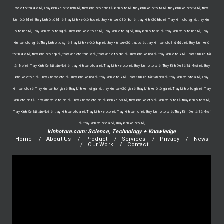
xe o to thu duc rẻ, Thay kinh xe o to hcm rẻ, thay kính ôtô hãng rẻ, kính ô tô rẻ, thay kính xe ô tô tđ rẻ, thay kính xe-ôtô tđ rẻ, thay
kính ôtô tđ rẻ, thay kính ô tô tđ rẻ, thay kính xe-ôtô hbc rẻ, thay kính xe ô tô hbc rẻ, thay kính ôtô hbc rẻ, Thay kinh oto sg rẻ, thay kính
ô tô hbc rẻ, Thay kinh xe o to sg rẻ, Thay kinh xe o-to sg rẻ, Thay kinh o to sg rẻ, Thay kinh o-to sg rẻ, thay kính xe ô tô hbp rẻ, Thay
kinh xe oto sg rẻ, Thay kinh o to sg rẻ, thay kính xe-ôtô hbp rẻ, thay kính xe-ôtô thuduc rẻ, thay kính xe oto thủ đức rẻ, thay kính xe ô
tô thuduc rẻ, thay kính ôtô hbp rẻ, thay kính ôtô thuduc rẻ, thay kính ô tô hbp rẻ, Thay kinh xe hoi rẻ, thay kinh o to x rẻ, Thay Kính Xe tải
tận Nơi rẻ, Thay Kính Xe tải tận-Nơi rẻ, thay kinh xe oto a rẻ, Thay kinh xe oto rẻ, thay kinh o to x rẻ, Thay Kính Xe tải tận-Nơi rẻ, thay
kinh xe oto a rẻ, Thay kinh xe oto rẻ, Thay kinh xe hoi rẻ, thay kinh o to x rẻ, Thay Kính Xe tải tận-Nơi rẻ, thay kinh xe oto a rẻ, Thay
kinh xe oto rẻ, Thay kinh xe hoi gia rẻ, thay kính xe hơi gia rẻ, thay kính xe-ôtô gia rẻ, thay kính xe ô tô gia rẻ, Thay kinh o to gia rẻ, Thay
kinh oto gia rẻ, Thay kinh xe o to gia rẻ, Thay kinh xe oto gia rẻ, kính xe hơi rẻ, thay kính xe-ôtô rẻ, kính xe ô tô rẻ, thay kinh o to x rẻ,
Thay Kính Xe tải tận-Nơi rẻ, thay kinh xe oto a rẻ, Thay kinh xe oto rẻ, Thay kinh xe hoi rẻ, thay kinh o to x rẻ, Thay Kính Xe tải tận-Nơi
rẻ, thay kinh xe oto a rẻ, Thay kinh xe oto rẻ,
kinhotore.com: Science, Technology + Knowledge
Home
About Us
Product
Services
Privacy
News
Our Work
Contact