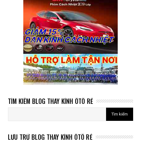
TÌM KIẾM BLOG THAY KÍNH ÔTÔ RẺ
LƯU TRỮ BLOG THAY KÍNH ÔTÔ RẺ