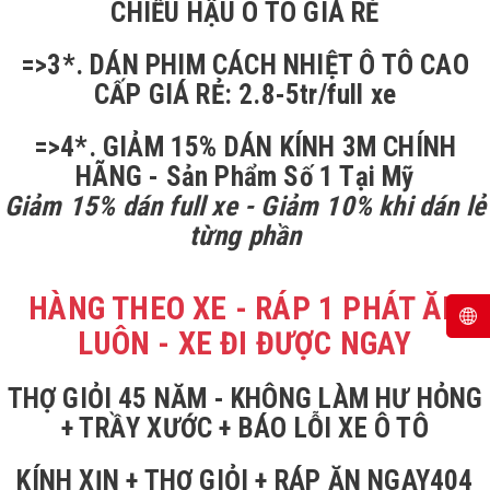
CHIẾU HẬU Ô TÔ GIÁ RẺ
=>3*. DÁN PHIM CÁCH NHIỆT Ô TÔ CAO
CẤP GIÁ RẺ: 2.8-5tr/full xe
=>4*. GIẢM 15% DÁN KÍNH 3M CHÍNH
HÃNG - Sản Phẩm Số 1 Tại Mỹ
Giảm 15% dán full xe - Giảm 10% khi dán lẻ
từng phần
HÀNG THEO XE - RÁP 1 PHÁT ĂN
LUÔN - XE ĐI ĐƯỢC NGAY
THỢ GIỎI 45 NĂM - KHÔNG LÀM HƯ HỎNG
+ TRẦY XƯỚC + BÁO LỖI XE Ô TÔ
KÍNH XỊN + THỢ GIỎI + RÁP ĂN NGAY404