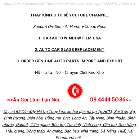
https://www.kinhotore.com/
https://www.kinhotore.com/sitemap.xml
2000-01-01
daily
0.8
THAY KÍNH Ô TÔ RẺ YOUTUBE CHANNEL
Support On-Site - At Home + Cheap Price
1. CAR AUTO WINDOW FILM USA
2. AUTO CAR GLASS REPLACEMENT
3. ORDER GENUINE AUTO PARTS IMPORT AND EXPORT
Hỗ Trợ Tận Nơi - Chuyên Chơi Kèo Khó
O9 4444 5O36<=
=>Ấn Gọi Làm Tận Nơi:
Cty có 65 C/n đ/lý Hỗ trợ Thay kính xe hơi tận nơi tại Tp HCM, Sài Gòn, Sg,
Bình Dương, Biên hòa, Đồng nai, Brvt, Long An, Tây Ninh, Bình thuận, Bình
phước, Daklak, Tiền giang, Bến tre, Trà vinh, Vĩnh Long, Cần thơ, Sóc trăng,
Hậu giang, Đồng tháp, An giang, Bạc liêu, Nha trang, Đà Nẵng, Huế, Hải
Phòng, Hà nội…