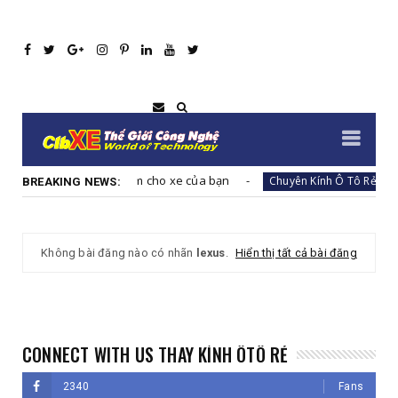
iệm cho xe của bạn
Thay kính chắn gió ô tô t
Chuyên Kính Ô Tô Rẻ
BREAKING NEWS:
Không bài đăng nào có nhãn
lexus
.
Hiển thị tất cả bài đăng
CONNECT WITH US THAY KÍNH ÔTÔ RẺ
2340
Fans