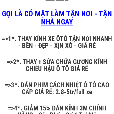
GỌI LÀ CÓ MẶT LÀM TẬN NƠI - TẬN
NHÀ NGAY
=>1*. THAY KÍNH XE ÔTÔ TẬN NƠI NHANH
- BỀN - ĐẸP - XỊN XÒ - GIÁ RẺ
=>2*. THAY + SỬA CHỮA GƯƠNG KÍNH
CHIẾU HẬU Ô TÔ GIÁ RẺ
=>3*. DÁN PHIM CÁCH NHIỆT Ô TÔ CAO
CẤP GIÁ RẺ: 2.8-5tr/full xe
=>4*. GIẢM 15% DÁN KÍNH 3M CHÍNH