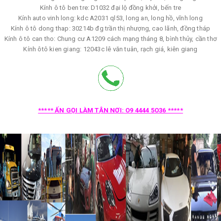
Kính ô tô ben tre: D1032 đại lộ đồng khởi, bến tre
Kính auto vinh long: kdc A2031 ql53, long an, long hồ, vĩnh long
Kính ô tô dong thap: 30214b đg trần thị nhượng, cao lãnh, đồng tháp
Kính ô tô can tho: Chung cư A1209 cách mạng tháng 8, bình thủy, cần thơ
Kính ôtô kien giang: 12043c lê văn tuân, rạch giá, kiên giang
***** ẤN GỌI LÀM TẬN NƠI: O9 4444 5O36 *****