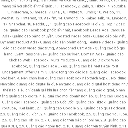
sáng, Dịch vụ tổng hợp, Sản phẩm và dịch vụ khác, , Mạng xã hội, Các trang
mạng xã hội phổ biến thế giới: , 1. Facebook, 2. Zalo, 3. Tiktok, 4. Youtube,
5. Instagram, 6.Threads, 7. Line, , 8. Twitter, 9. Tumblr, 10. Weibo, 11.
Wechat, 12. Pinterest, 13. Ask.fm, 14. Cyworld, 15. Kakao Talk, 16. Linkedln,
17. Snapchat, 18. Reddit, , , 1. Quảng cáo Facebook là gì?, 2. Top 12 các
loại quảng cáo Facebook phổ biến nhất, Facebook Leads Ads, Carousel
Ads - Quảng cáo băng chuyền, Boosted Page Posts - Quảng cáo bài viết,
Dynamic Product Ads - Quảng cáo sản phẩm động, Feature Videos - Quảng
cáo các đoạn video đặc trưng, Abandoned Cart Ads - Quảng cáo bỏ giỏ
hàng, Event Responsive - Quảng cáo sự kiện, Domain Ads - Quảng cáo
Click to Web Facebook, Multi Products - Quảng cáo Click to Web
Facebook, Quảng cáo Page Likes, Quảng cáo bài viết Page Post
Engagement Offer Claim, 3. Bảng tổng hợp các loại quảng cáo Facebook
phổ biến, 4. Nên chọn loại quảng cáo Facebook nào thích hợp?, , Nội dung:
Nền tảng quảng cáo digital là gì, Nền tảng quảng cáo digital hoạt động như
thế nào, Tiêu chí đánh giá khi lựa chọn nền tảng quảng cáo digital, 5 nền
tảng quảng cáo digital hiệu quả cho mọi doanh nghiệp, Quảng cáo Google,
Quảng cáo Facebook, Quảng cáo Cốc Cốc, Quảng cáo Tiktok, Quảng cáo
Youtube, , Kết luận: , 2.1. Quảng cáo Google, 2.2. Quảng cáo qua Podcast,
2.3. Quảng cáo du kích, 2.4. Quảng cáo Facebook, 2.5. Quảng cáo YouTube,
2.6. Quảng cáo TikTok, 2.7. Quảng cáo trên báo chí online, 2.8. Quảng cáo
qua KOLs, 2.9. Quảng cáo ngoài trời, 2.10. Quảng cáo trên truyền hình, 2.11.