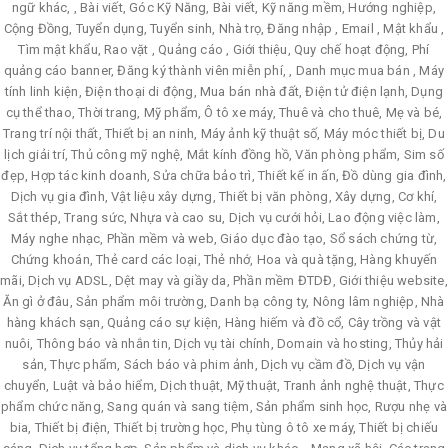
ngữ khác, , Bài viết, Góc Kỹ Năng, Bài viết, Kỹ năng mềm, Hướng nghiệp,
Cộng Đồng, Tuyển dụng, Tuyển sinh, Nhà trọ, Đăng nhập , Email , Mật khẩu ,
Tìm mật khẩu, Rao vặt , Quảng cáo , Giới thiệu, Quy chế hoạt động, Phí
quảng cáo banner, Đăng ký thành viên miễn phí, , Danh mục mua bán , Máy
tính linh kiện, Điện thoại di động, Mua bán nhà đất, Điện tử điện lạnh, Dụng
cụ thể thao, Thời trang, Mỹ phẩm, Ô tô xe máy, Thuê và cho thuê, Mẹ và bé,
Trang trí nội thất, Thiết bị an ninh, Máy ảnh kỹ thuật số, Máy móc thiết bị, Du
lịch giải trí, Thủ công mỹ nghệ, Mắt kính đồng hồ, Văn phòng phẩm, Sim số
đẹp, Hợp tác kinh doanh, Sửa chữa bảo trì, Thiết kế in ấn, Đồ dùng gia đình,
Dịch vụ gia đình, Vật liệu xây dựng, Thiết bị văn phòng, Xây dựng, Cơ khí,
Sắt thép, Trang sức, Nhựa và cao su, Dịch vụ cưới hỏi, Lao động việc làm,
Máy nghe nhạc, Phần mềm và web, Giáo dục đào tạo, Sổ sách chứng từ,
Chứng khoán, Thẻ card các loại, Thẻ nhớ, Hoa và quà tặng, Hàng khuyến
mãi, Dịch vụ ADSL, Dệt may và giầy da, Phần mềm ĐTDĐ, Giới thiệu website,
Ăn gì ở đâu, Sản phẩm môi trường, Danh bạ công ty, Nông lâm nghiệp, Nhà
hàng khách sạn, Quảng cáo sự kiện, Hàng hiếm và đồ cổ, Cây trồng và vật
nuôi, Thông báo và nhắn tin, Dịch vụ tài chính, Domain và hosting, Thủy hải
sản, Thực phẩm, Sách báo và phim ảnh, Dịch vụ cầm đồ, Dịch vụ vận
chuyển, Luật và bảo hiểm, Dịch thuật, Mỹ thuật, Tranh ảnh nghệ thuật, Thực
phẩm chức năng, Sang quán và sang tiệm, Sản phẩm sinh học, Rượu nhẹ và
bia, Thiết bị điện, Thiết bị trường học, Phụ tùng ô tô xe máy, Thiết bị chiếu