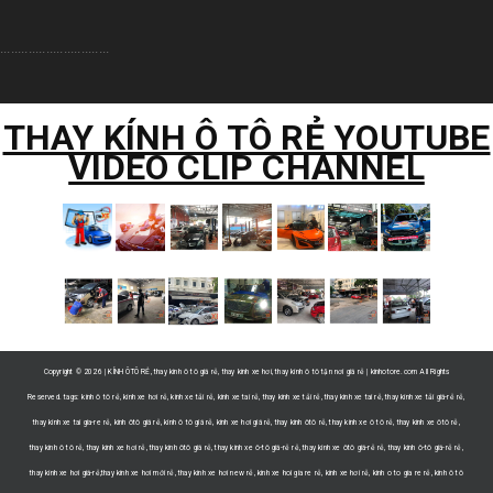
...............................
THAY KÍNH Ô TÔ RẺ YOUTUBE
VIDEO CLIP CHANNEL
Copyright ©
2026 | KÍNH ÔTÔ RẺ, thay kính ô tô giá rẻ, thay kính xe hơi, thay kính ô tô tận nơi giá rẻ | kinhotore.com All Rights
Reserved. tags: kính ô tô rẻ, kính xe hơi rẻ, kính xe tải rẻ, kinh xe tai rẻ, thay kính xe tải rẻ, thay kinh xe tai rẻ, thay kính xe tải giá-rẻ rẻ,
thay kinh xe tai gia-re rẻ, kính ôtô giá rẻ, kính ô tô giá rẻ, kính xe hơi giá rẻ, thay kính ôtô rẻ, thay kính xe ô tô rẻ, thay kính xe ôtô rẻ,
thay kính ô tô rẻ, thay kính xe hơi rẻ, thay kính ôtô giá rẻ, thay kính xe ô-tô giá-rẻ rẻ, thay kính xe ôtô giá-rẻ rẻ, thay kính ô-tô giá-rẻ rẻ,
thay kính xe hơi giá-rẻ,thay kính xe hơi mới rẻ, thay kính xe hơi new rẻ, kinh xe hoi gia re rẻ, kính xe hơi rẻ, kinh o to gia re rẻ, kính ô tô