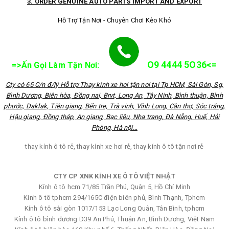
3. ORDER GENUINE AUTO PARTS IMPORT AND EXPORT
Hỗ Trợ Tận Nơi - Chuyên Chơi Kèo Khó
O9 4444 5O36<=
=>Ấn Gọi Làm Tận Nơi:
Cty có 65 C/n đ/lý Hỗ trợ Thay kính xe hơi tận nơi tại Tp HCM, Sài Gòn, Sg,
Bình Dương, Biên hòa, Đồng nai, Brvt, Long An, Tây Ninh, Bình thuận, Bình
phước, Daklak, Tiền giang, Bến tre, Trà vinh, Vĩnh Long, Cần thơ, Sóc trăng,
Hậu giang, Đồng tháp, An giang, Bạc liêu, Nha trang, Đà Nẵng, Huế, Hải
Phòng, Hà nội…
thay kính ô tô rẻ, thay kính xe hơi rẻ, thay kính ô tô tận nơi rẻ
CTY CP XNK KÍNH XE Ô TÔ VIỆT NHẬT
Kính ô tô hcm 71/85 Trần Phú, Quận 5, Hồ Chí Minh
Kính ô tô tphcm 294/165C điện biên phủ, Bình Thạnh, Tphcm
Kính ô tô sài gòn 1017/153 Lạc Long Quân, Tân Bình, tphcm
Kính ô tô bình dương D39 An Phú, Thuận An, Bình Dương, Việt Nam