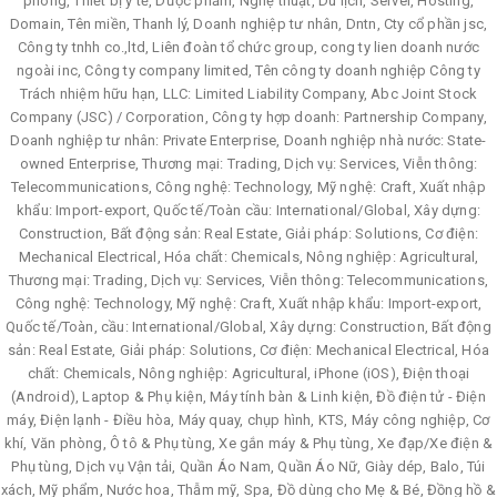
phòng, Thiết bị y tế, Dược phẩm, Nghệ thuật, Du lịch, Server, Hosting,
Domain, Tên miền, Thanh lý, Doanh nghiệp tư nhân, Dntn, Cty cổ phần jsc,
Công ty tnhh co.,ltd, Liên đoàn tổ chức group, cong ty lien doanh nước
ngoài inc, Công ty company limited, Tên công ty doanh nghiệp Công ty
Trách nhiệm hữu hạn, LLC: Limited Liability Company, Abc Joint Stock
Company (JSC) / Corporation, Công ty hợp doanh: Partnership Company,
Doanh nghiệp tư nhân: Private Enterprise, Doanh nghiệp nhà nước: State-
owned Enterprise, Thương mại: Trading, Dịch vụ: Services, Viễn thông:
Telecommunications, Công nghệ: Technology, Mỹ nghệ: Craft, Xuất nhập
khẩu: Import-export, Quốc tế/Toàn cầu: International/Global, Xây dựng:
Construction, Bất động sản: Real Estate, Giải pháp: Solutions, Cơ điện:
Mechanical Electrical, Hóa chất: Chemicals, Nông nghiệp: Agricultural,
Thương mại: Trading, Dịch vụ: Services, Viễn thông: Telecommunications,
Công nghệ: Technology, Mỹ nghệ: Craft, Xuất nhập khẩu: Import-export,
Quốc tế/Toàn, cầu: International/Global, Xây dựng: Construction, Bất động
sản: Real Estate, Giải pháp: Solutions, Cơ điện: Mechanical Electrical, Hóa
chất: Chemicals, Nông nghiệp: Agricultural, iPhone (iOS), Điện thoại
(Android), Laptop & Phụ kiện, Máy tính bàn & Linh kiện, Đồ điện tử - Điện
máy, Điện lạnh - Điều hòa, Máy quay, chụp hình, KTS, Máy công nghiệp, Cơ
khí, Văn phòng, Ô tô & Phụ tùng, Xe gắn máy & Phụ tùng, Xe đạp/Xe điện &
Phụ tùng, Dịch vụ Vận tải, Quần Áo Nam, Quần Áo Nữ, Giày dép, Balo, Túi
xách, Mỹ phẩm, Nước hoa, Thẫm mỹ, Spa, Đồ dùng cho Mẹ & Bé, Đồng hồ &