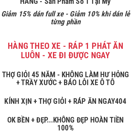
HÃNG - Sản Phẩm Số 1 Tại Mỹ
Giảm 15% dán full xe - Giảm 10% khi dán lẻ
từng phần
HÀNG THEO XE - RÁP 1 PHÁT ĂN
LUÔN - XE ĐI ĐƯỢC NGAY
THỢ GIỎI 45 NĂM - KHÔNG LÀM HƯ HỎNG
+ TRẦY XƯỚC + BÁO LỖI XE Ô TÔ
KÍNH XỊN + THỢ GIỎI + RÁP ĂN NGAY404
OK BỀN + ĐẸP...KHÔNG ĐẸP HOÀN TIỀN
100%