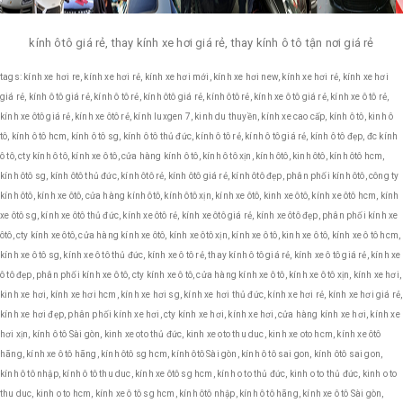
kính ôtô giá rẻ, thay kính xe hơi giá rẻ, thay kính ô tô tận nơi giá rẻ
tags: kính xe hơi re, kính xe hơi rẻ, kính xe hơi mới, kính xe hơi new, kính xe hơi rẻ, kính xe hơi
giá rẻ, kính ô tô giá rẻ, kính ô tô rẻ, kính ôtô giá rẻ, kính ôtô rẻ, kính xe ô tô giá rẻ, kính xe ô tô rẻ,
kính xe ôtô giá rẻ, kính xe ôtô rẻ, kính luxgen 7, kinh du thuyền, kính xe cao cấp, kính ô tô, kinh ô
tô, kính ô tô hcm, kính ô tô sg, kính ô tô thủ đức, kính ô tô rẻ, kính ô tô giá rẻ, kính ô tô đẹp, đc kính
ô tô, cty kính ô tô, kính xe ô tô, cửa hàng kính ô tô, kính ô tô xịn, kính ôtô, kinh ôtô, kính ôtô hcm,
kính ôtô sg, kính ôtô thủ đức, kính ôtô rẻ, kính ôtô giá rẻ, kính ôtô đẹp, phân phối kính ôtô, công ty
kính ôtô, kính xe ôtô, cửa hàng kính ôtô, kính ôtô xịn, kính xe ôtô, kinh xe ôtô, kính xe ôtô hcm, kính
xe ôtô sg, kính xe ôtô thủ đức, kính xe ôtô rẻ, kính xe ôtô giá rẻ, kính xe ôtô đẹp, phân phối kính xe
ôtô, cty kính xe ôtô, cửa hàng kính xe ôtô, kính xe ôtô xịn, kính xe ô tô, kinh xe ô tô, kính xe ô tô hcm,
kính xe ô tô sg, kính xe ô tô thủ đức, kính xe ô tô rẻ, thay kính ô tô giá rẻ, kính xe ô tô giá rẻ, kính xe
ô tô đẹp, phân phối kính xe ô tô, cty kính xe ô tô, cửa hàng kính xe ô tô, kính xe ô tô xịn, kính xe hơi,
kinh xe hơi, kính xe hơi hcm, kính xe hơi sg, kính xe hơi thủ đức, kính xe hơi rẻ, kính xe hơi giá rẻ,
kính xe hơi đẹp, phân phối kính xe hơi, cty kính xe hơi, kính xe hơi, cửa hàng kính xe hơi, kính xe
hơi xịn, kính ô tô Sài gòn, kinh xe oto thủ đức, kinh xe oto thu duc, kinh xe oto hcm, kính xe ôtô
hãng, kính xe ô tô hãng, kính ôtô sg hcm, kính ôtô Sài gòn, kính ô tô sai gon, kính ôtô sai gon,
kính ô tô nhập, kính ô tô thu duc, kính xe ôtô sg hcm, kính o to thủ đức, kinh o to thủ đức, kinh o to
thu duc, kinh o to hcm, kính xe ô tô sg hcm, kính ôtô nhập, kính ô tô hãng, kính xe ô tô Sài gòn,