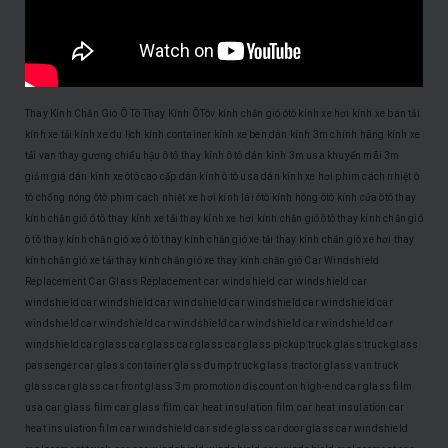
Thay Kính Chắn Gió Ô Tô
Thay Kính ÔTôv
kính chắn gió ôtô
kính xe hơi
kính xe bán tải
kính xe tải
kính xe du lịch
kính container
kính xe ben
dán kính 3m chính hãng
kính xe
tải van
thay gương chiếu hậu ô tô
thay kính ô tô
dán kính 3m usa
khuyến mãi 3m
giảm giá dán kính xe ôtô cao cấp
dán kính ô tô usa
dán kính xe hơi
phim cách nhiệt ô
tô
chống nóng ôtô
phim cách nhiệt xe hơi
kính lái ôtô
kính hông ôtô
kính cửa ôtô
thay
kính chắn gió ô tô
thay kính xe tải
thay kính xe hơi
kính chắn gió ôtô
thay kính chắn gió
ô tô
thay kính chắn gió xe ô tô
thay kính chắn gió xe tải
thay kính chắn gió xe hơi
thay
kính chắn gió xe tải
thay kính chắn gió xe
thay kính chắn gió
Car Windshield
Replacement
Car Glass Replacement
car windshield
car windshield
car
windshield
car windshield
car windshield
car windshield
car windshield
car
windshield
car windshield
car windshield
car windshield
car windshield
car
windshield
car glass
car glass
car glass
car glass
pickup truck glass
truck glass
passenger car glass
container glass
dump truck glass
tractor glass
van truck
glass
car glass
car front glass
3m promotion
discount on high-end car glass film
usa car glass film
car glass film
car heat insulation film
car heat insulation
car
heat insulation film
car windshield
car side glass
car door glass
car windshield