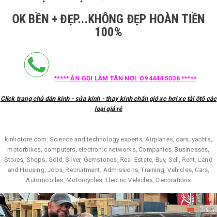
OK BỀN + ĐẸP...KHÔNG ĐẸP HOÀN TIỀN
100%
***** ẤN GỌI LÀM TẬN NƠI: O9 4444 5O36 *****
Click trang chủ dán kính - sửa kính - thay kính chắn gió xe hơi xe tải ôtô các
loại giá rẻ
kinhotore.com: Science and technology experts: Airplanes, cars, yachts,
motorbikes, computers, electronic networks, Companies, Businesses,
Stores, Shops, Gold, Silver, Gemstones, Real Estate, Buy, Sell, Rent, Land
and Housing, Jobs, Recruitment, Admissions, Training, Vehicles, Cars,
Automobiles, Motorcycles, Electric Vehicles, Decorations