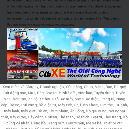
replacement
truck, car
car windshield
windshield
car windshield replacement
car
windshield replacement
truck windshield replacement
car windshield replacement
truck windshield replacement
car windshield replacement
car windshield
replacement
car windshield replacement
windshield replacement
Car Windshield
Replace
xcvxcvxcv
xcvxcvxcv
xcvxcvxcv
xcvxcvxcv
Xem thêm về Công ty, Doanh nghiệp, Cửa hàng, Shop, Vàng, Bạc, Đá quý,
Bất động sản, Mua, Bán, Cho thuê, Nhà đất, Việc làm, Tuyển dụng, Tuyển
sinh, Đào tạo, Xe cộ, Xe hơi, Ô tô, Xe máy, Moto, Xe điện, Trang trí, Nâng
cấp, Độ xe, Thú cưng, Đồ điện tử, Máy tính, Pc, Điện Thoại, Sim thẻ, Tủ lạnh,
máy lạnh, máy giặt, Đồ ăn, Thực phẩm, Ăn uống, Đồ gia dụng, Nội ngoại
thất, Xây dựng, Cây cảnh, Bonsai, Thể thao, Sở thích, Giải trí, Thời trang, Đồ
dùng cá nhân, Đồng hồ, Trang sức, Dây truyền, Mẹ và bé, Thiết bị văn