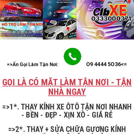
O9 4444 5O36<=
=>Ấn Gọi Làm Tận Nơi:
GỌI LÀ CÓ MẶT LÀM TẬN NƠI - TẬN
NHÀ NGAY
=>1*. THAY KÍNH XE ÔTÔ TẬN NƠI NHANH
- BỀN - ĐẸP - XỊN XÒ - GIÁ RẺ
=>2*. THAY + SỬA CHỮA GƯƠNG KÍNH