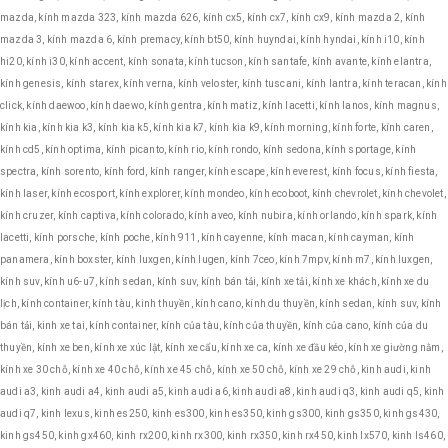
mazda, kính mazda 323, kính mazda 626, kính cx5, kính cx7, kính cx9, kính mazda 2, kính
mazda 3, kính mazda 6, kính premacy, kính bt50, kính huyndai, kính hyndai, kính i10, kính
hi20, kính i30, kính accent, kính sonata, kính tucson, kính santafe, kính avante, kính elantra,
kính genesis, kính starex, kính verna, kính veloster, kính tuscani, kính lantra, kính teracan, kính
click, kính daewoo, kính daewo, kính gentra, kính matiz, kính lacetti, kính lanos, kính magnus,
kính kia, kính kia k3, kính kia k5, kính kia k7, kính kia k9, kính morning, kính forte, kính caren,
kính cd5, kính optima, kính picanto, kính rio, kính rondo, kính sedona, kính sportage, kính
spectra, kính sorento, kính ford, kính ranger, kính escape, kính everest, kính focus, kính fiesta,
kính laser, kính ecosport, kính explorer, kính mondeo, kính ecoboot, kính chevrolet, kính chevolet,
kính cruzer, kính captiva, kính colorado, kính aveo, kính nubira, kính orlando, kính spark, kính
lacetti, kính porsche, kính poche, kính 911, kính cayenne, kính macan, kính cayman, kính
panamera, kính boxster, kính luxgen, kính lugen, kính 7ceo, kính 7mpv, kính m7, kính luxgen,
kính suv, kính u6-u7, kính sedan, kính suv, kính bán tải, kính xe tải, kính xe khách, kính xe du
lịch, kính container, kính tàu, kinh thuyền, kính cano, kính du thuyền, kính sedan, kính suv, kính
bán tải, kinh xe tai, kính container, kính của tàu, kính của thuyền, kính của cano, kính của du
thuyền, kính xe ben, kính xe xúc lật, kính xe cẩu, kính xe ca, kính xe đầu kéo, kính xe giường nằm,
kính xe 30 chỗ, kính xe 40 chỗ, kính xe 45 chỗ, kính xe 50 chỗ, kính xe 29 chỗ, kinh audi, kinh
audi a3, kinh audi a4, kinh audi a5, kinh audi a6, kinh audi a8, kinh audi q3, kinh audi q5, kinh
audi q7, kinh lexus, kinh es250, kinh es300, kinh es350, kinh gs300, kinh gs350, kinh gs430,
kinh gs450, kinh gx460, kinh rx200, kinh rx300, kinh rx350, kinh rx450, kinh lx570, kinh ls460,