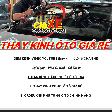
XEM KÊNH VIDEO YOUTUBE thay kính ôtô rẻ CHANNE
Gọi Ngay - Việc Gì Khó - Có Em lo
1. DÁN KÍNH CÁCH NHIỆT Ô TÔ USA
2. THAY KÍNH XE HƠI Ô TÔ GIÁ RẺ
3. ORDER XNK PHỤ TÙNG Ô TÔ CHÍNH HÃNG