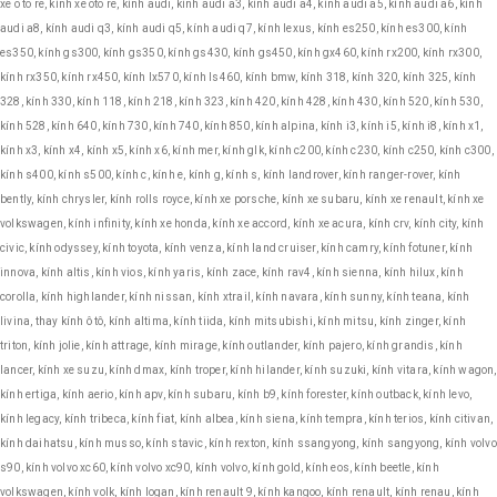
xe o to re, kính xe oto re, kính audi, kính audi a3, kính audi a4, kính audi a5, kính audi a6, kính
audi a8, kính audi q3, kính audi q5, kính audi q7, kính lexus, kính es250, kính es300, kính
es350, kính gs300, kính gs350, kính gs430, kính gs450, kính gx460, kính rx200, kính rx300,
kính rx350, kính rx450, kính lx570, kính ls460, kính bmw, kính 318, kính 320, kính 325, kính
328, kính 330, kính 118, kính 218, kính 323, kính 420, kính 428, kính 430, kính 520, kính 530,
kính 528, kính 640, kính 730, kính 740, kính 850, kính alpina, kính i3, kính i5, kính i8, kính x1,
kính x3, kính x4, kính x5, kính x6, kính mer, kính glk, kính c200, kính c230, kính c250, kính c300,
kính s400, kính s500, kính c, kính e, kính g, kính s, kính landrover, kính ranger-rover, kính
bently, kính chrysler, kính rolls royce, kính xe porsche, kính xe subaru, kính xe renault, kính xe
volkswagen, kính infinity, kính xe honda, kính xe accord, kính xe acura, kính crv, kính city, kính
civic, kính odyssey, kính toyota, kính venza, kính land cruiser, kính camry, kính fotuner, kính
innova, kính altis, kính vios, kính yaris, kính zace, kính rav4, kính sienna, kính hilux, kính
corolla, kính highlander, kính nissan, kính xtrail, kính navara, kính sunny, kính teana, kính
livina, thay kính ô tô, kính altima, kính tiida, kính mitsubishi, kính mitsu, kính zinger, kính
triton, kính jolie, kính attrage, kính mirage, kính outlander, kính pajero, kính grandis, kính
lancer, kính xe suzu, kính dmax, kính troper, kính hilander, kính suzuki, kính vitara, kính wagon,
kính ertiga, kính aerio, kính apv, kính subaru, kính b9, kính forester, kính outback, kính levo,
kính legacy, kính tribeca, kính fiat, kính albea, kính siena, kính tempra, kính terios, kính citivan,
kính daihatsu, kính musso, kính stavic, kính rexton, kính ssangyong, kính sangyong, kính volvo
s90, kính volvo xc60, kính volvo xc90, kính volvo, kính gold, kính eos, kính beetle, kính
volkswagen, kính volk, kính logan, kính renault 9, kính kangoo, kính renault, kính renau, kính