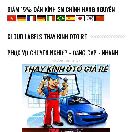
GIẢM 15% DÁN KÍNH 3M CHÍNH HÃNG NGUYÊN
XE
CLOUD LABELS THAY KÍNH ÔTÔ RẺ
PHỤC VỤ CHUYÊN NGHIỆP - ĐẲNG CẤP - NHANH
- GIÁ RẺ
- Advertisement -