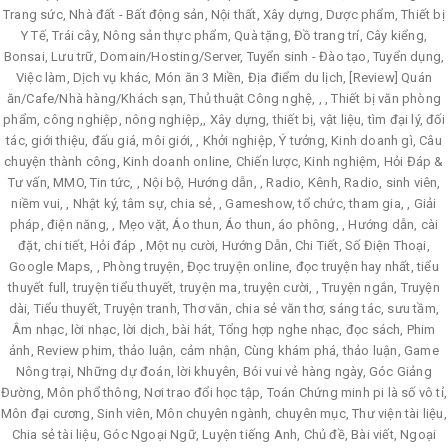
Trang sức, Nhà đất - Bất động sản, Nội thất, Xây dựng, Dược phẩm, Thiết bị
Y Tế, Trái cây, Nông sản thực phẩm, Quà tặng, Đồ trang trí, Cây kiểng,
Bonsai, Lưu trữ, Domain/Hosting/Server, Tuyển sinh - Đào tạo, Tuyển dụng,
Việc làm, Dịch vụ khác, Món ăn 3 Miền, Địa điểm du lịch, [Review] Quán
ăn/Cafe/Nhà hàng/Khách sạn, Thủ thuật Công nghệ, , , Thiết bị văn phòng
phẩm, công nghiệp, nông nghiệp,, Xây dựng, thiết bị, vật liệu, tìm đại lý, đối
tác, giới thiệu, đấu giá, môi giới, , Khởi nghiệp, Ý tưởng, Kinh doanh gì, Câu
chuyện thành công, Kinh doanh online, Chiến lược, Kinh nghiệm, Hỏi Đáp &
Tư vấn, MMO, Tin tức, , Nội bộ, Hướng dẫn, , Radio, Kênh, Radio, sinh viên,
niềm vui, , Nhật ký, tâm sự, chia sẻ, , Gameshow, tổ chức, tham gia, , Giải
pháp, điện năng, , Mẹo vặt, Áo thun, Áo thun, áo phông, , Hướng dẫn, cài
đặt, chi tiết, Hỏi đáp , Một nụ cười, Hướng Dẫn, Chi Tiết, Số Điện Thoại,
Google Maps, , Phòng truyện, Đọc truyện online, đọc truyện hay nhất, tiểu
thuyết full, truyện tiểu thuyết, truyện ma, truyện cười, , Truyện ngắn, Truyện
dài, Tiểu thuyết, Truyện tranh, Thơ văn, chia sẻ văn thơ, sáng tác, sưu tầm,
Âm nhạc, lời nhạc, lời dịch, bài hát, Tổng hợp nghe nhạc, đọc sách, Phim
ảnh, Review phim, thảo luận, cảm nhận, Cùng khám phá, thảo luận, Game
Nông trại, Những dự đoán, lời khuyên, Bói vui vẻ hàng ngày, Góc Giảng
Đường, Môn phổ thông, Nơi trao đổi học tập, Toán Chứng minh pi là số vô tỉ,
Môn đại cương, Sinh viên, Môn chuyên ngành, chuyên mục, Thư viện tài liệu,
Chia sẻ tài liệu, Góc Ngoại Ngữ, Luyện tiếng Anh, Chủ đề, Bài viết, Ngoại