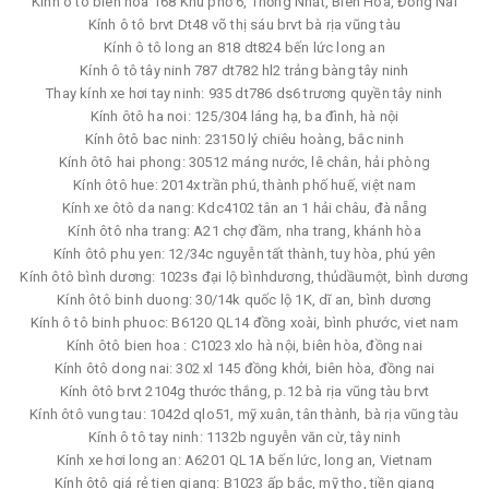
Kính ô tô biên hòa 168 Khu phố 6, Thống Nhất, Biên Hòa, Đồng Nai
Kính ô tô brvt Dt48 võ thị sáu brvt bà rịa vũng tàu
Kính ô tô long an 818 dt824 bến lức long an
Kính ô tô tây ninh 787 dt782 hl2 trảng bàng tây ninh
Thay kính xe hơi tay ninh: 935 dt786 ds6 trương quyền tây ninh
Kính ôtô ha noi: 125/304 láng hạ, ba đình, hà nội
Kính ôtô bac ninh: 23150 lý chiêu hoàng, bắc ninh
Kính ôtô hai phong: 30512 máng nước, lê chân, hải phòng
Kính ôtô hue: 2014x trần phú, thành phố huế, việt nam
Kính xe ôtô da nang: Kdc4102 tân an 1 hải châu, đà nẵng
Kính ôtô nha trang: A21 chợ đầm, nha trang, khánh hòa
Kính ôtô phu yen: 12/34c nguyễn tất thành, tuy hòa, phú yên
Kính ôtô bình dương: 1023s đại lộ bìnhdương, thủdầumột, bình dương
Kính ôtô binh duong: 30/14k quốc lộ 1K, dĩ an, bình dương
Kính ô tô binh phuoc: B6120 QL14 đồng xoài, bình phước, viet nam
Kính ôtô bien hoa : C1023 xlo hà nội, biên hòa, đồng nai
Kính ôtô dong nai: 302 xl 145 đồng khởi, biên hòa, đồng nai
Kính ôtô brvt 2104g thước thắng, p.12 bà rịa vũng tàu brvt
Kính ôtô vung tau: 1042d qlo51, mỹ xuân, tân thành, bà rịa vũng tàu
Kính ô tô tay ninh: 1132b nguyễn văn cừ, tây ninh
Kính xe hơi long an: A6201 QL1A bến lức, long an, Vietnam
Kính ôtô giá rẻ tien giang: B1023 ấp bắc, mỹ tho, tiền giang