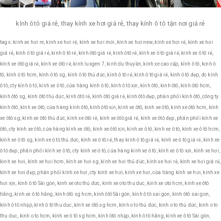
kính ôtô giá rẻ, thay kính xe hơi giá rẻ, thay kính ô tô tận nơi giá rẻ
tags: kính xe hơi re, kính xe hơi rẻ, kính xe hơi mới, kính xe hơi new, kính xe hơi rẻ, kính xe hơi
giá rẻ, kính ô tô giá rẻ, kính ô tô rẻ, kính ôtô giá rẻ, kính ôtô rẻ, kính xe ô tô giá rẻ, kính xe ô tô rẻ,
kính xe ôtô giá rẻ, kính xe ôtô rẻ, kính luxgen 7, kinh du thuyền, kính xe cao cấp, kính ô tô, kinh ô
tô, kính ô tô hcm, kính ô tô sg, kính ô tô thủ đức, kính ô tô rẻ, kính ô tô giá rẻ, kính ô tô đẹp, đc kính
ô tô, cty kính ô tô, kính xe ô tô, cửa hàng kính ô tô, kính ô tô xịn, kính ôtô, kinh ôtô, kính ôtô hcm,
kính ôtô sg, kính ôtô thủ đức, kính ôtô rẻ, kính ôtô giá rẻ, kính ôtô đẹp, phân phối kính ôtô, công ty
kính ôtô, kính xe ôtô, cửa hàng kính ôtô, kính ôtô xịn, kính xe ôtô, kinh xe ôtô, kính xe ôtô hcm, kính
xe ôtô sg, kính xe ôtô thủ đức, kính xe ôtô rẻ, kính xe ôtô giá rẻ, kính xe ôtô đẹp, phân phối kính xe
ôtô, cty kính xe ôtô, cửa hàng kính xe ôtô, kính xe ôtô xịn, kính xe ô tô, kinh xe ô tô, kính xe ô tô hcm,
kính xe ô tô sg, kính xe ô tô thủ đức, kính xe ô tô rẻ, thay kính ô tô giá rẻ, kính xe ô tô giá rẻ, kính xe
ô tô đẹp, phân phối kính xe ô tô, cty kính xe ô tô, cửa hàng kính xe ô tô, kính xe ô tô xịn, kính xe hơi,
kinh xe hơi, kính xe hơi hcm, kính xe hơi sg, kính xe hơi thủ đức, kính xe hơi rẻ, kính xe hơi giá rẻ,
kính xe hơi đẹp, phân phối kính xe hơi, cty kính xe hơi, kính xe hơi, cửa hàng kính xe hơi, kính xe
hơi xịn, kính ô tô Sài gòn, kinh xe oto thủ đức, kinh xe oto thu duc, kinh xe oto hcm, kính xe ôtô
hãng, kính xe ô tô hãng, kính ôtô sg hcm, kính ôtô Sài gòn, kính ô tô sai gon, kính ôtô sai gon,
kính ô tô nhập, kính ô tô thu duc, kính xe ôtô sg hcm, kính o to thủ đức, kinh o to thủ đức, kinh o to
thu duc, kinh o to hcm, kính xe ô tô sg hcm, kính ôtô nhập, kính ô tô hãng, kính xe ô tô Sài gòn,