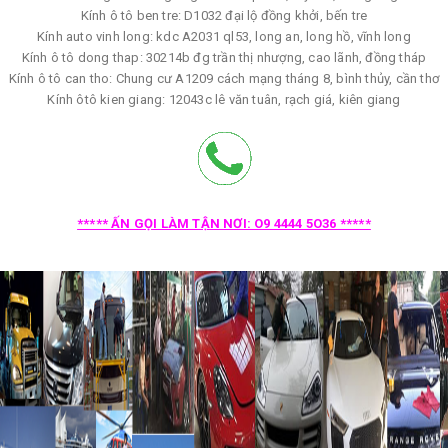
Kính ô tô ben tre: D1032 đại lộ đồng khởi, bến tre
Kính auto vinh long: kdc A2031 ql53, long an, long hồ, vĩnh long
Kính ô tô dong thap: 30214b đg trần thị nhượng, cao lãnh, đồng tháp
Kính ô tô can tho: Chung cư A1209 cách mạng tháng 8, bình thủy, cần thơ
Kính ôtô kien giang: 12043c lê văn tuân, rạch giá, kiên giang
***** ẤN GỌI LÀM TẬN NƠI: O9 4444 5O36 *****