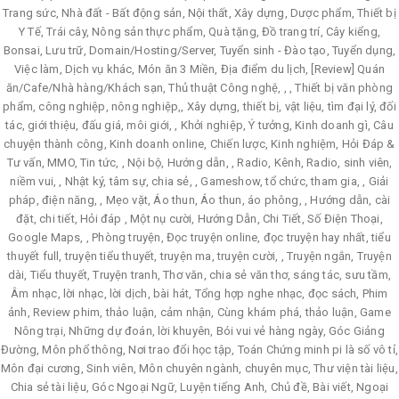
Trang sức, Nhà đất - Bất động sản, Nội thất, Xây dựng, Dược phẩm, Thiết bị
Y Tế, Trái cây, Nông sản thực phẩm, Quà tặng, Đồ trang trí, Cây kiểng,
Bonsai, Lưu trữ, Domain/Hosting/Server, Tuyển sinh - Đào tạo, Tuyển dụng,
Việc làm, Dịch vụ khác, Món ăn 3 Miền, Địa điểm du lịch, [Review] Quán
ăn/Cafe/Nhà hàng/Khách sạn, Thủ thuật Công nghệ, , , Thiết bị văn phòng
phẩm, công nghiệp, nông nghiệp,, Xây dựng, thiết bị, vật liệu, tìm đại lý, đối
tác, giới thiệu, đấu giá, môi giới, , Khởi nghiệp, Ý tưởng, Kinh doanh gì, Câu
chuyện thành công, Kinh doanh online, Chiến lược, Kinh nghiệm, Hỏi Đáp &
Tư vấn, MMO, Tin tức, , Nội bộ, Hướng dẫn, , Radio, Kênh, Radio, sinh viên,
niềm vui, , Nhật ký, tâm sự, chia sẻ, , Gameshow, tổ chức, tham gia, , Giải
pháp, điện năng, , Mẹo vặt, Áo thun, Áo thun, áo phông, , Hướng dẫn, cài
đặt, chi tiết, Hỏi đáp , Một nụ cười, Hướng Dẫn, Chi Tiết, Số Điện Thoại,
Google Maps, , Phòng truyện, Đọc truyện online, đọc truyện hay nhất, tiểu
thuyết full, truyện tiểu thuyết, truyện ma, truyện cười, , Truyện ngắn, Truyện
dài, Tiểu thuyết, Truyện tranh, Thơ văn, chia sẻ văn thơ, sáng tác, sưu tầm,
Âm nhạc, lời nhạc, lời dịch, bài hát, Tổng hợp nghe nhạc, đọc sách, Phim
ảnh, Review phim, thảo luận, cảm nhận, Cùng khám phá, thảo luận, Game
Nông trại, Những dự đoán, lời khuyên, Bói vui vẻ hàng ngày, Góc Giảng
Đường, Môn phổ thông, Nơi trao đổi học tập, Toán Chứng minh pi là số vô tỉ,
Môn đại cương, Sinh viên, Môn chuyên ngành, chuyên mục, Thư viện tài liệu,
Chia sẻ tài liệu, Góc Ngoại Ngữ, Luyện tiếng Anh, Chủ đề, Bài viết, Ngoại