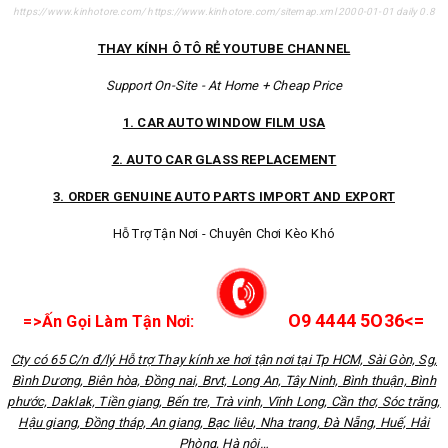
https://www.kinhotore.com/
https://www.kinhotore.com/sitemap.xml
2000-01-01
daily
0.8
THAY KÍNH Ô TÔ RẺ YOUTUBE CHANNEL
Support On-Site - At Home + Cheap Price
1. CAR AUTO WINDOW FILM USA
2. AUTO CAR GLASS REPLACEMENT
3. ORDER GENUINE AUTO PARTS IMPORT AND EXPORT
Hỗ Trợ Tận Nơi - Chuyên Chơi Kèo Khó
O9 4444 5O36<=
=>Ấn Gọi Làm Tận Nơi:
Cty có 65 C/n đ/lý Hỗ trợ Thay kính xe hơi tận nơi tại Tp HCM, Sài Gòn, Sg,
Bình Dương, Biên hòa, Đồng nai, Brvt, Long An, Tây Ninh, Bình thuận, Bình
phước, Daklak, Tiền giang, Bến tre, Trà vinh, Vĩnh Long, Cần thơ, Sóc trăng,
Hậu giang, Đồng tháp, An giang, Bạc liêu, Nha trang, Đà Nẵng, Huế, Hải
Phòng, Hà nội…