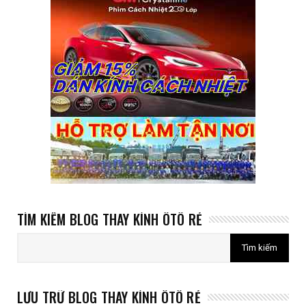
TÌM KIẾM BLOG THAY KÍNH ÔTÔ RẺ
LƯU TRỮ BLOG THAY KÍNH ÔTÔ RẺ