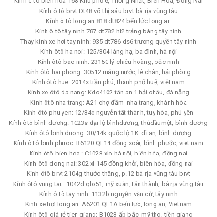
Kính ô tô biên hòa 168 Khu phố 6, Thống Nhất, Biên Hòa, Đồng Nai
Kính ô tô brvt Dt48 võ thị sáu brvt bà rịa vũng tàu
Kính ô tô long an 818 dt824 bến lức long an
Kính ô tô tây ninh 787 dt782 hl2 trảng bàng tây ninh
Thay kính xe hơi tay ninh: 935 dt786 ds6 trương quyền tây ninh
Kính ôtô ha noi: 125/304 láng hạ, ba đình, hà nội
Kính ôtô bac ninh: 23150 lý chiêu hoàng, bắc ninh
Kính ôtô hai phong: 30512 máng nước, lê chân, hải phòng
Kính ôtô hue: 2014x trần phú, thành phố huế, việt nam
Kính xe ôtô da nang: Kdc4102 tân an 1 hải châu, đà nẵng
Kính ôtô nha trang: A21 chợ đầm, nha trang, khánh hòa
Kính ôtô phu yen: 12/34c nguyễn tất thành, tuy hòa, phú yên
Kính ôtô bình dương: 1023s đại lộ bìnhdương, thủdầumột, bình dương
Kính ôtô binh duong: 30/14k quốc lộ 1K, dĩ an, bình dương
Kính ô tô binh phuoc: B6120 QL14 đồng xoài, bình phước, viet nam
Kính ôtô bien hoa : C1023 xlo hà nội, biên hòa, đồng nai
Kính ôtô dong nai: 302 xl 145 đồng khởi, biên hòa, đồng nai
Kính ôtô brvt 2104g thước thắng, p.12 bà rịa vũng tàu brvt
Kính ôtô vung tau: 1042d qlo51, mỹ xuân, tân thành, bà rịa vũng tàu
Kính ô tô tay ninh: 1132b nguyễn văn cừ, tây ninh
Kính xe hơi long an: A6201 QL1A bến lức, long an, Vietnam
Kính ôtô giá rẻ tien giang: B1023 ấp bắc, mỹ tho, tiền giang