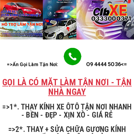
O9 4444 5O36<=
=>Ấn Gọi Làm Tận Nơi:
GỌI LÀ CÓ MẶT LÀM TẬN NƠI - TẬN
NHÀ NGAY
=>1*. THAY KÍNH XE ÔTÔ TẬN NƠI NHANH
- BỀN - ĐẸP - XỊN XÒ - GIÁ RẺ
=>2*. THAY + SỬA CHỮA GƯƠNG KÍNH