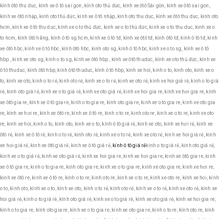
kính ôtô thu duc, kính xe ô tô sai gon, kính oto thủ đức, kính xe ôtô Sài gòn, kính xe ôtô sai gon,
kính xe ôtô nhập, kinh oto thủ đức, kính xe ô tô nhập, kinh oto thu duc, kính xe ôtô thu duc, kinh oto
hcm, kính xe ô tô thu duc, kính xe o to thủ đức, kinh xe o to thủ đức, kinh xe o to thu duc, kinh xe o
to hcm, kính ôtô hãng, kính ô tô sg hcm, kính xe ô tô tđ, kính xe ôtô tđ, kính ôtô tđ, kính ô tô tđ, kính
xe ôtô hbc, kính xe ô tô hbc, kính ôtô hbc, kinh oto sg, kính ô tô hbc, kinh xe o to sg, kính xe ô tô
hbp , kinh xe oto sg, kinh o to sg, kính xe ôtô hbp , kính xe ôtô thuduc, kính xe oto thủ đức, kính xe
ô tô thuduc, kính ôtô hbp, kính ôtô thuduc, kính ô tô hbp, kinh xe hoi, kinh o to, kinh oto, kinh xe o
to, kinh xe oto, kinh o to rẻ, kinh oto rẻ, kinh xe o to rẻ, kinh xe oto rẻ, kinh xe hoi giá rẻ, kinh o to giá
rẻ, kinh oto giá rẻ, kinh xe o to giá rẻ, kinh xe oto giá rẻ, kinh xe hoi gia re, kính xe hơi gia re, kính
xe ôtô gia re, kính xe ô tô gia re, kinh o to gia re, kinh oto gia re, kinh xe o to gia re, kinh xe oto gia
re, kính xe hơi re, kính xe ôtô re, kính xe ô tô re, kinh o to re, kinh oto re, kinh xe o to re, kinh xe oto
re, kinh xe hoi, kinh o to, kinh oto, kinh xe o to, kính ô tô giá rẻ, kinh xe oto, kinh xe hơi rẻ, kinh xe
ôtô rẻ, kinh xe ô tô rẻ, kinh o to rẻ, kinh oto rẻ, kinh xe o to rẻ, kinh xe oto rẻ, kinh xe hoi giá rẻ, kinh
xe hơi giá rẻ, kinh xe ôtô giá rẻ, kinh xe ô tô giá rẻ,
kính ô tô giá rẻ
kinh o to giá rẻ, kinh oto giá rẻ,
kinh xe o to giá rẻ, kinh xe oto giá rẻ, kinh xe hoi gia re, kinh xe hơi gia re, kinh xe ôtô gia re, kinh
xe ô tô gia re, kinh o to gia re, kinh oto gia re, kinh xe o to gia re, kinh xe oto gia re, kinh xe hơi re,
kinh xe ôtô re, kinh xe ô tô re, kinh o to re, kinh oto re, kinh xe o to re, kinh xe oto re, kính xe hoi, kín
o to, kính oto, kính xe o to, kính xe oto, kính o to rẻ, kính oto rẻ, kính xe o to rẻ, kính xe oto rẻ, kính xe
hoi giá rẻ, kính o to giá rẻ, kính oto giá rẻ, kính xe o to giá rẻ, kính xe oto giá rẻ, kính xe hoi gia re,
kính o to gia re, kính oto gia re, kính xe o to gia re, kính xe oto gia re, kính o to re, kính oto re, kính