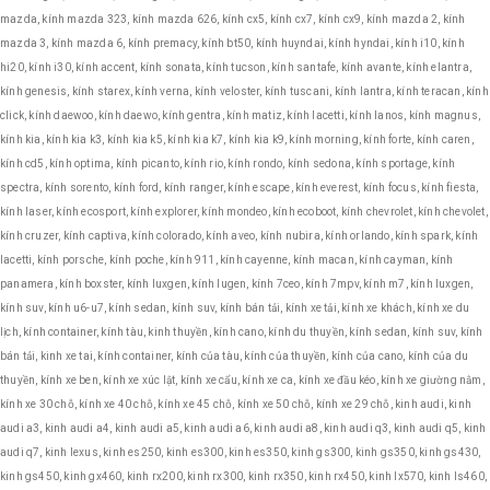
mazda, kính mazda 323, kính mazda 626, kính cx5, kính cx7, kính cx9, kính mazda 2, kính
mazda 3, kính mazda 6, kính premacy, kính bt50, kính huyndai, kính hyndai, kính i10, kính
hi20, kính i30, kính accent, kính sonata, kính tucson, kính santafe, kính avante, kính elantra,
kính genesis, kính starex, kính verna, kính veloster, kính tuscani, kính lantra, kính teracan, kính
click, kính daewoo, kính daewo, kính gentra, kính matiz, kính lacetti, kính lanos, kính magnus,
kính kia, kính kia k3, kính kia k5, kính kia k7, kính kia k9, kính morning, kính forte, kính caren,
kính cd5, kính optima, kính picanto, kính rio, kính rondo, kính sedona, kính sportage, kính
spectra, kính sorento, kính ford, kính ranger, kính escape, kính everest, kính focus, kính fiesta,
kính laser, kính ecosport, kính explorer, kính mondeo, kính ecoboot, kính chevrolet, kính chevolet,
kính cruzer, kính captiva, kính colorado, kính aveo, kính nubira, kính orlando, kính spark, kính
lacetti, kính porsche, kính poche, kính 911, kính cayenne, kính macan, kính cayman, kính
panamera, kính boxster, kính luxgen, kính lugen, kính 7ceo, kính 7mpv, kính m7, kính luxgen,
kính suv, kính u6-u7, kính sedan, kính suv, kính bán tải, kính xe tải, kính xe khách, kính xe du
lịch, kính container, kính tàu, kinh thuyền, kính cano, kính du thuyền, kính sedan, kính suv, kính
bán tải, kinh xe tai, kính container, kính của tàu, kính của thuyền, kính của cano, kính của du
thuyền, kính xe ben, kính xe xúc lật, kính xe cẩu, kính xe ca, kính xe đầu kéo, kính xe giường nằm,
kính xe 30 chỗ, kính xe 40 chỗ, kính xe 45 chỗ, kính xe 50 chỗ, kính xe 29 chỗ, kinh audi, kinh
audi a3, kinh audi a4, kinh audi a5, kinh audi a6, kinh audi a8, kinh audi q3, kinh audi q5, kinh
audi q7, kinh lexus, kinh es250, kinh es300, kinh es350, kinh gs300, kinh gs350, kinh gs430,
kinh gs450, kinh gx460, kinh rx200, kinh rx300, kinh rx350, kinh rx450, kinh lx570, kinh ls460,