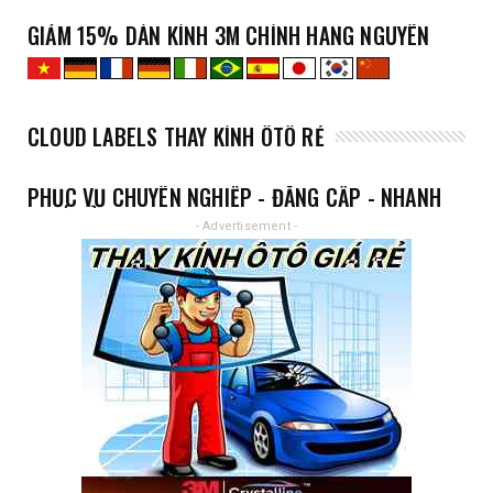
GIẢM 15% DÁN KÍNH 3M CHÍNH HÃNG NGUYÊN
XE
CLOUD LABELS THAY KÍNH ÔTÔ RẺ
PHỤC VỤ CHUYÊN NGHIỆP - ĐẲNG CẤP - NHANH
- GIÁ RẺ
- Advertisement -