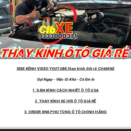
XEM KÊNH VIDEO YOUTUBE thay kính ôtô rẻ CHANNE
Gọi Ngay - Việc Gì Khó - Có Em lo
1. DÁN KÍNH CÁCH NHIỆT Ô TÔ USA
2. THAY KÍNH XE HƠI Ô TÔ GIÁ RẺ
3. ORDER XNK PHỤ TÙNG Ô TÔ CHÍNH HÃNG