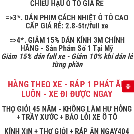
CHIẾU HẬU Ô TÔ GIÁ RẺ
=>3*. DÁN PHIM CÁCH NHIỆT Ô TÔ CAO
CẤP GIÁ RẺ: 2.8-5tr/full xe
=>4*. GIẢM 15% DÁN KÍNH 3M CHÍNH
HÃNG - Sản Phẩm Số 1 Tại Mỹ
Giảm 15% dán full xe - Giảm 10% khi dán lẻ
từng phần
HÀNG THEO XE - RÁP 1 PHÁT ĂN
LUÔN - XE ĐI ĐƯỢC NGAY
THỢ GIỎI 45 NĂM - KHÔNG LÀM HƯ HỎNG
+ TRẦY XƯỚC + BÁO LỖI XE Ô TÔ
KÍNH XỊN + THỢ GIỎI + RÁP ĂN NGAY404