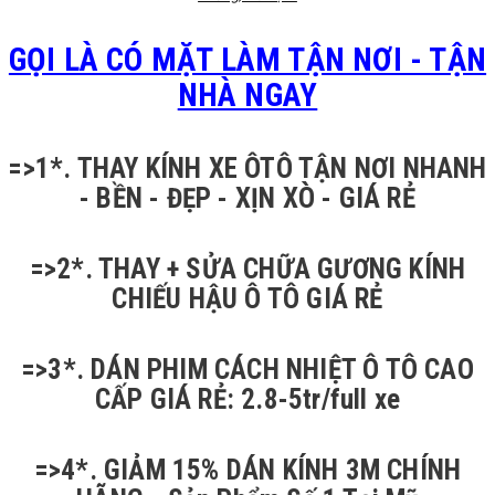
GỌI LÀ CÓ MẶT LÀM TẬN NƠI - TẬN
NHÀ NGAY
=>1*. THAY KÍNH XE ÔTÔ TẬN NƠI NHANH
- BỀN - ĐẸP - XỊN XÒ - GIÁ RẺ
=>2*. THAY + SỬA CHỮA GƯƠNG KÍNH
CHIẾU HẬU Ô TÔ GIÁ RẺ
=>3*. DÁN PHIM CÁCH NHIỆT Ô TÔ CAO
CẤP GIÁ RẺ: 2.8-5tr/full xe
=>4*. GIẢM 15% DÁN KÍNH 3M CHÍNH