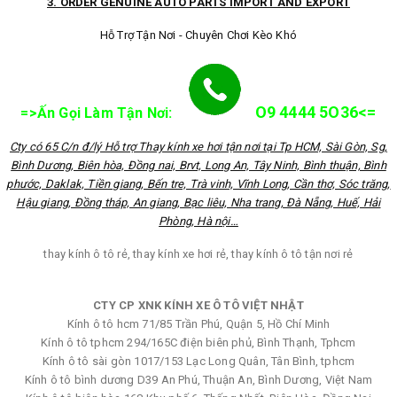
3. ORDER GENUINE AUTO PARTS IMPORT AND EXPORT
Hỗ Trợ Tận Nơi - Chuyên Chơi Kèo Khó
O9 4444 5O36<=
=>Ấn Gọi Làm Tận Nơi:
Cty có 65 C/n đ/lý Hỗ trợ Thay kính xe hơi tận nơi tại Tp HCM, Sài Gòn, Sg,
Bình Dương, Biên hòa, Đồng nai, Brvt, Long An, Tây Ninh, Bình thuận, Bình
phước, Daklak, Tiền giang, Bến tre, Trà vinh, Vĩnh Long, Cần thơ, Sóc trăng,
Hậu giang, Đồng tháp, An giang, Bạc liêu, Nha trang, Đà Nẵng, Huế, Hải
Phòng, Hà nội…
thay kính ô tô rẻ, thay kính xe hơi rẻ, thay kính ô tô tận nơi rẻ
CTY CP XNK KÍNH XE Ô TÔ VIỆT NHẬT
Kính ô tô hcm 71/85 Trần Phú, Quận 5, Hồ Chí Minh
Kính ô tô tphcm 294/165C điện biên phủ, Bình Thạnh, Tphcm
Kính ô tô sài gòn 1017/153 Lạc Long Quân, Tân Bình, tphcm
Kính ô tô bình dương D39 An Phú, Thuận An, Bình Dương, Việt Nam