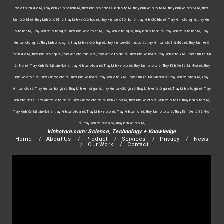
xe o to thu duc rẻ, Thay kinh xe o to hcm rẻ, thay kính ôtô hãng rẻ, kính ô tô rẻ, thay kính xe ô tô tđ rẻ, thay kính xe-ôtô tđ rẻ, thay
kính ôtô tđ rẻ, thay kính ô tô tđ rẻ, thay kính xe-ôtô hbc rẻ, thay kính xe ô tô hbc rẻ, thay kính ôtô hbc rẻ, Thay kinh oto sg rẻ, thay kính
ô tô hbc rẻ, Thay kinh xe o to sg rẻ, Thay kinh xe o-to sg rẻ, Thay kinh o to sg rẻ, Thay kinh o-to sg rẻ, thay kính xe ô tô hbp rẻ, Thay
kinh xe oto sg rẻ, Thay kinh o to sg rẻ, thay kính xe-ôtô hbp rẻ, thay kính xe-ôtô thuduc rẻ, thay kính xe oto thủ đức rẻ, thay kính xe ô
tô thuduc rẻ, thay kính ôtô hbp rẻ, thay kính ôtô thuduc rẻ, thay kính ô tô hbp rẻ, Thay kinh xe hoi rẻ, thay kinh o to x rẻ, Thay Kính Xe tải
tận Nơi rẻ, Thay Kính Xe tải tận-Nơi rẻ, thay kinh xe oto a rẻ, Thay kinh xe oto rẻ, thay kinh o to x rẻ, Thay Kính Xe tải tận-Nơi rẻ, thay
kinh xe oto a rẻ, Thay kinh xe oto rẻ, Thay kinh xe hoi rẻ, thay kinh o to x rẻ, Thay Kính Xe tải tận-Nơi rẻ, thay kinh xe oto a rẻ, Thay
kinh xe oto rẻ, Thay kinh xe hoi gia rẻ, thay kính xe hơi gia rẻ, thay kính xe-ôtô gia rẻ, thay kính xe ô tô gia rẻ, Thay kinh o to gia rẻ, Thay
kinh oto gia rẻ, Thay kinh xe o to gia rẻ, Thay kinh xe oto gia rẻ, kính xe hơi rẻ, thay kính xe-ôtô rẻ, kính xe ô tô rẻ, thay kinh o to x rẻ,
Thay Kính Xe tải tận-Nơi rẻ, thay kinh xe oto a rẻ, Thay kinh xe oto rẻ, Thay kinh xe hoi rẻ, thay kinh o to x rẻ, Thay Kính Xe tải tận-Nơi
rẻ, thay kinh xe oto a rẻ, Thay kinh xe oto rẻ,
kinhotore.com: Science, Technology + Knowledge
Home
About Us
Product
Services
Privacy
News
Our Work
Contact