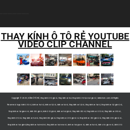
...............................
THAY KÍNH Ô TÔ RẺ YOUTUBE
VIDEO CLIP CHANNEL
Copyright ©
2026 | KÍNH ÔTÔ RẺ, thay kính ô tô giá rẻ, thay kính xe hơi, thay kính ô tô tận nơi giá rẻ | kinhotore.com All Rights
Reserved. tags: kính ô tô rẻ, kính xe hơi rẻ, kính xe tải rẻ, kinh xe tai rẻ, thay kính xe tải rẻ, thay kinh xe tai rẻ, thay kính xe tải giá-rẻ rẻ,
thay kinh xe tai gia-re rẻ, kính ôtô giá rẻ, kính ô tô giá rẻ, kính xe hơi giá rẻ, thay kính ôtô rẻ, thay kính xe ô tô rẻ, thay kính xe ôtô rẻ,
thay kính ô tô rẻ, thay kính xe hơi rẻ, thay kính ôtô giá rẻ, thay kính xe ô-tô giá-rẻ rẻ, thay kính xe ôtô giá-rẻ rẻ, thay kính ô-tô giá-rẻ rẻ,
thay kính xe hơi giá-rẻ,thay kính xe hơi mới rẻ, thay kính xe hơi new rẻ, kinh xe hoi gia re rẻ, kính xe hơi rẻ, kinh o to gia re rẻ, kính ô tô