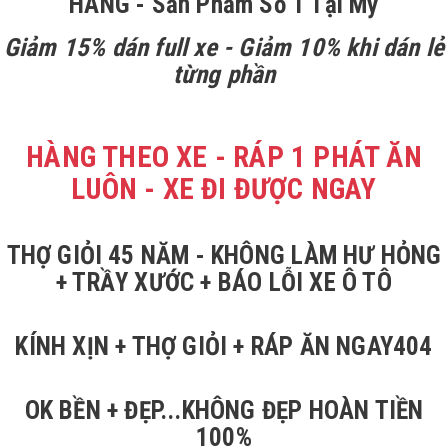
HÃNG - Sản Phẩm Số 1 Tại Mỹ
Giảm 15% dán full xe - Giảm 10% khi dán lẻ
từng phần
HÀNG THEO XE - RÁP 1 PHÁT ĂN
LUÔN - XE ĐI ĐƯỢC NGAY
THỢ GIỎI 45 NĂM - KHÔNG LÀM HƯ HỎNG
+ TRẦY XƯỚC + BÁO LỖI XE Ô TÔ
KÍNH XỊN + THỢ GIỎI + RÁP ĂN NGAY404
OK BỀN + ĐẸP...KHÔNG ĐẸP HOÀN TIỀN
100%