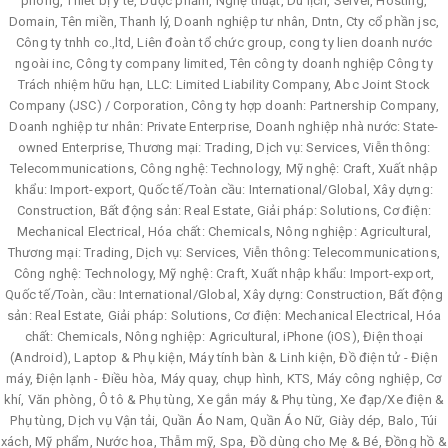
phòng, Thiết bị y tế, Dược phẩm, Nghệ thuật, Du lịch, Server, Hosting,
Domain, Tên miền, Thanh lý, Doanh nghiệp tư nhân, Dntn, Cty cổ phần jsc,
Công ty tnhh co.,ltd, Liên đoàn tổ chức group, cong ty lien doanh nước
ngoài inc, Công ty company limited, Tên công ty doanh nghiệp Công ty
Trách nhiệm hữu hạn, LLC: Limited Liability Company, Abc Joint Stock
Company (JSC) / Corporation, Công ty hợp doanh: Partnership Company,
Doanh nghiệp tư nhân: Private Enterprise, Doanh nghiệp nhà nước: State-
owned Enterprise, Thương mại: Trading, Dịch vụ: Services, Viễn thông:
Telecommunications, Công nghệ: Technology, Mỹ nghệ: Craft, Xuất nhập
khẩu: Import-export, Quốc tế/Toàn cầu: International/Global, Xây dựng:
Construction, Bất động sản: Real Estate, Giải pháp: Solutions, Cơ điện:
Mechanical Electrical, Hóa chất: Chemicals, Nông nghiệp: Agricultural,
Thương mại: Trading, Dịch vụ: Services, Viễn thông: Telecommunications,
Công nghệ: Technology, Mỹ nghệ: Craft, Xuất nhập khẩu: Import-export,
Quốc tế/Toàn, cầu: International/Global, Xây dựng: Construction, Bất động
sản: Real Estate, Giải pháp: Solutions, Cơ điện: Mechanical Electrical, Hóa
chất: Chemicals, Nông nghiệp: Agricultural, iPhone (iOS), Điện thoại
(Android), Laptop & Phụ kiện, Máy tính bàn & Linh kiện, Đồ điện tử - Điện
máy, Điện lạnh - Điều hòa, Máy quay, chụp hình, KTS, Máy công nghiệp, Cơ
khí, Văn phòng, Ô tô & Phụ tùng, Xe gắn máy & Phụ tùng, Xe đạp/Xe điện &
Phụ tùng, Dịch vụ Vận tải, Quần Áo Nam, Quần Áo Nữ, Giày dép, Balo, Túi
xách, Mỹ phẩm, Nước hoa, Thẫm mỹ, Spa, Đồ dùng cho Mẹ & Bé, Đồng hồ &