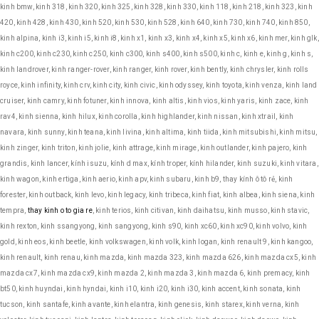
kinh bmw, kinh 318, kinh 320, kinh 325, kinh 328, kinh 330, kinh 118, kinh 218, kinh 323, kinh
420, kinh 428, kinh 430, kinh 520, kinh 530, kinh 528, kinh 640, kinh 730, kinh 740, kinh 850,
kinh alpina, kinh i3, kinh i5, kinh i8, kinh x1, kinh x3, kinh x4, kinh x5, kinh x6, kinh mer, kinh glk,
kinh c200, kinh c230, kinh c250, kinh c300, kinh s400, kinh s500, kinh c, kinh e, kinh g, kinh s,
kinh landrover, kinh ranger-rover, kinh ranger, kinh rover, kinh bently, kinh chrysler, kinh rolls
royce, kinh infinity, kinh crv, kinh city, kinh civic, kinh odyssey, kinh toyota, kinh venza, kinh land
cruiser, kinh camry, kinh fotuner, kinh innova, kinh altis, kinh vios, kinh yaris, kinh zace, kinh
rav4, kinh sienna, kinh hilux, kinh corolla, kinh highlander, kinh nissan, kinh xtrail, kinh
navara, kinh sunny, kinh teana, kinh livina, kinh altima, kinh tiida, kinh mitsubishi, kinh mitsu,
kinh zinger, kinh triton, kinh jolie, kinh attrage, kinh mirage, kinh outlander, kinh pajero, kinh
grandis, kinh lancer, kính isuzu, kính d max, kính troper, kính hilander, kinh suzuki, kinh vitara,
kinh wagon, kinh ertiga, kinh aerio, kinh apv, kinh subaru, kinh b9, thay kính ô tô rẻ, kinh
forester, kinh outback, kinh levo, kinh legacy, kinh tribeca, kinh fiat, kinh albea, kinh siena, kinh
tempra,
thay kinh o to gia re
, kinh terios, kinh citivan, kinh daihatsu, kinh musso, kinh stavic,
kinh rexton, kinh ssangyong, kinh sangyong, kinh s90, kinh xc60, kinh xc90, kinh volvo, kinh
gold, kinh eos, kinh beetle, kinh volkswagen, kinh volk, kinh logan, kinh renault 9, kinh kangoo,
kinh renault, kinh renau, kinh mazda, kinh mazda 323, kinh mazda 626, kinh mazda cx5, kinh
mazda cx7, kinh mazda cx9, kinh mazda 2, kinh mazda 3, kinh mazda 6, kinh premacy, kinh
bt50, kinh huyndai, kinh hyndai, kinh i10, kinh i20, kinh i30, kinh accent, kinh sonata, kinh
tucson, kinh santafe, kinh avante, kinh elantra, kinh genesis, kinh starex, kinh verna, kinh