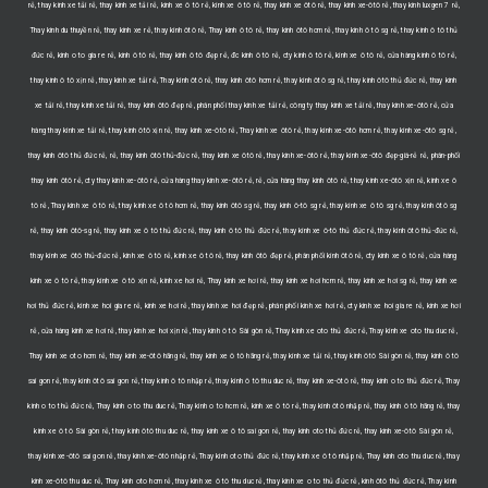
rẻ, thay kính xe tải rẻ, thay kính xe tải rẻ, kính xe ô tô rẻ, kính xe ô tô rẻ, thay kính xe ôtô rẻ, thay kính xe-ôtô rẻ, thay kính luxgen 7 rẻ,
Thay kinh du thuyền rẻ, thay kính xe rẻ, thay kính ôtô rẻ, Thay kinh ô tô rẻ, thay kính ôtô hcm rẻ, thay kính ô tô sg rẻ, thay kính ô tô thủ
đức rẻ, kinh o to gia re rẻ, kính ô tô rẻ, thay kính ô tô đẹp rẻ, đc kính ô tô rẻ, cty kính ô tô rẻ, kính xe ô tô rẻ, cửa hàng kính ô tô rẻ,
thay kính ô tô xịn rẻ, thay kính xe tải rẻ, Thay kinh ôtô rẻ, thay kính ôtô hcm rẻ, thay kính ôtô sg rẻ, thay kính ôtô thủ đức rẻ, thay kính
xe tải rẻ, thay kính xe tải rẻ, thay kính ôtô đẹp rẻ, phân phối thay kính xe tải rẻ, công ty thay kính xe tải rẻ, thay kính xe-ôtô rẻ, cửa
hàng thay kính xe tải rẻ, thay kính ôtô xịn rẻ, thay kính xe-ôtô rẻ, Thay kinh xe ôtô rẻ, thay kính xe-ôtô hcm rẻ, thay kính xe-ôtô sg rẻ,
thay kính ôtô thủ đức rẻ, rẻ, thay kính ôtô thủ-đức rẻ, thay kính xe ôtô rẻ, thay kính xe-ôtô rẻ, thay kính xe-ôtô đẹp-giá-rẻ rẻ, phân-phối
thay kính ôtô rẻ, cty thay kính xe-ôtô rẻ, cửa hàng thay kính xe-ôtô rẻ, rẻ, cửa hàng thay kính ôtô rẻ, thay kính xe-ôtô xịn rẻ, kính xe ô
tô rẻ, Thay kinh xe ô tô rẻ, thay kính xe ô tô hcm rẻ, thay kính ôtô sg rẻ, thay kính ô-tô sg rẻ, thay kính xe ô tô sg rẻ, thay kính ôtô sg
rẻ, thay kính ôtô-sg rẻ, thay kính xe ô tô thủ đức rẻ, thay kính ô tô thủ đức rẻ, thay kính xe ô-tô thủ đức rẻ, thay kính ôtô thủ-đức rẻ,
thay kính xe ôtô thủ-đức rẻ, kính xe ô tô rẻ, kính xe ô tô rẻ, thay kính ôtô đẹp rẻ, phân phối kính ôtô rẻ, cty kính xe ô tô rẻ, cửa hàng
kính xe ô tô rẻ, thay kính xe ô tô xịn rẻ, kính xe hơi rẻ, Thay kinh xe hơi rẻ, thay kính xe hơi hcm rẻ, thay kính xe hơi sg rẻ, thay kính xe
hơi thủ đức rẻ, kinh xe hoi gia re rẻ, kính xe hơi rẻ, thay kính xe hơi đẹp rẻ, phân phối kính xe hơi rẻ, cty kinh xe hoi gia re rẻ, kính xe hơi
rẻ, cửa hàng kính xe hơi rẻ, thay kính xe hơi xịn rẻ, thay kính ô tô Sài gòn rẻ, Thay kinh xe oto thủ đức rẻ, Thay kinh xe oto thu duc rẻ,
Thay kinh xe oto hcm rẻ, thay kính xe-ôtô hãng rẻ, thay kính xe ô tô hãng rẻ, thay kính xe tải rẻ, thay kính ôtô Sài gòn rẻ, thay kính ô tô
sai gon rẻ, thay kính ôtô sai gon rẻ, thay kính ô tô nhập rẻ, thay kính ô tô thu duc rẻ, thay kính xe-ôtô rẻ, thay kính o to thủ đức rẻ, Thay
kinh o to thủ đức rẻ, Thay kinh o to thu duc rẻ, Thay kinh o to hcm rẻ, kính xe ô tô rẻ, thay kính ôtô nhập rẻ, thay kính ô tô hãng rẻ, thay
kính xe ô tô Sài gòn rẻ, thay kính ôtô thu duc rẻ, thay kính xe ô tô sai gon rẻ, thay kính oto thủ đức rẻ, thay kính xe-ôtô Sài gòn rẻ,
thay kính xe-ôtô sai gon rẻ, thay kính xe-ôtô nhập rẻ, Thay kinh oto thủ đức rẻ, thay kính xe ô tô nhập rẻ, Thay kinh oto thu duc rẻ, thay
kính xe-ôtô thu duc rẻ, Thay kinh oto hcm rẻ, thay kính xe ô tô thu duc rẻ, thay kính xe o to thủ đức rẻ, kính ôtô thủ đức rẻ, Thay kinh