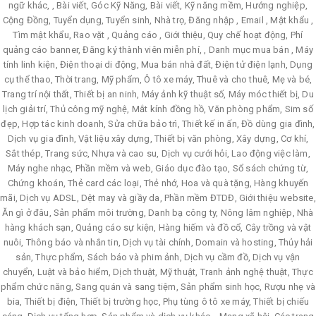
ngữ khác, , Bài viết, Góc Kỹ Năng, Bài viết, Kỹ năng mềm, Hướng nghiệp,
Cộng Đồng, Tuyển dụng, Tuyển sinh, Nhà trọ, Đăng nhập , Email , Mật khẩu ,
Tìm mật khẩu, Rao vặt , Quảng cáo , Giới thiệu, Quy chế hoạt động, Phí
quảng cáo banner, Đăng ký thành viên miễn phí, , Danh mục mua bán , Máy
tính linh kiện, Điện thoại di động, Mua bán nhà đất, Điện tử điện lạnh, Dụng
cụ thể thao, Thời trang, Mỹ phẩm, Ô tô xe máy, Thuê và cho thuê, Mẹ và bé,
Trang trí nội thất, Thiết bị an ninh, Máy ảnh kỹ thuật số, Máy móc thiết bị, Du
lịch giải trí, Thủ công mỹ nghệ, Mắt kính đồng hồ, Văn phòng phẩm, Sim số
đẹp, Hợp tác kinh doanh, Sửa chữa bảo trì, Thiết kế in ấn, Đồ dùng gia đình,
Dịch vụ gia đình, Vật liệu xây dựng, Thiết bị văn phòng, Xây dựng, Cơ khí,
Sắt thép, Trang sức, Nhựa và cao su, Dịch vụ cưới hỏi, Lao động việc làm,
Máy nghe nhạc, Phần mềm và web, Giáo dục đào tạo, Sổ sách chứng từ,
Chứng khoán, Thẻ card các loại, Thẻ nhớ, Hoa và quà tặng, Hàng khuyến
mãi, Dịch vụ ADSL, Dệt may và giầy da, Phần mềm ĐTDĐ, Giới thiệu website,
Ăn gì ở đâu, Sản phẩm môi trường, Danh bạ công ty, Nông lâm nghiệp, Nhà
hàng khách sạn, Quảng cáo sự kiện, Hàng hiếm và đồ cổ, Cây trồng và vật
nuôi, Thông báo và nhắn tin, Dịch vụ tài chính, Domain và hosting, Thủy hải
sản, Thực phẩm, Sách báo và phim ảnh, Dịch vụ cầm đồ, Dịch vụ vận
chuyển, Luật và bảo hiểm, Dịch thuật, Mỹ thuật, Tranh ảnh nghệ thuật, Thực
phẩm chức năng, Sang quán và sang tiệm, Sản phẩm sinh học, Rượu nhẹ và
bia, Thiết bị điện, Thiết bị trường học, Phụ tùng ô tô xe máy, Thiết bị chiếu