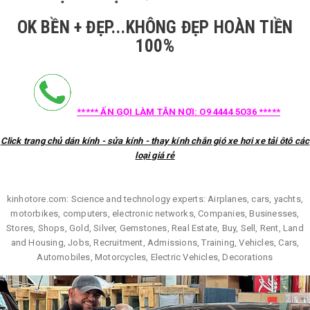
OK BỀN + ĐẸP...KHÔNG ĐẸP HOÀN TIỀN
100%
***** ẤN GỌI LÀM TẬN NƠI: O9 4444 5O36 *****
Click trang chủ dán kính - sửa kính - thay kính chắn gió xe hơi xe tải ôtô các
loại giá rẻ
kinhotore.com: Science and technology experts: Airplanes, cars, yachts,
motorbikes, computers, electronic networks, Companies, Businesses,
Stores, Shops, Gold, Silver, Gemstones, Real Estate, Buy, Sell, Rent, Land
and Housing, Jobs, Recruitment, Admissions, Training, Vehicles, Cars,
Automobiles, Motorcycles, Electric Vehicles, Decorations