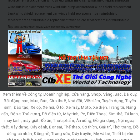
replacement
truck, car
car windshield
windshield
car windshield replacement
car
windshield replacement
truck windshield replacement
car windshield replacement
truck windshield replacement
car windshield replacement
car windshield
replacement
car windshield replacement
windshield replacement
Car Windshield
Replace
xcvxcvxcv
xcvxcvxcv
xcvxcvxcv
xcvxcvxcv
Xem thêm về Công ty, Doanh nghiệp, Cửa hàng, Shop, Vàng, Bạc, Đá quý,
Bất động sản, Mua, Bán, Cho thuê, Nhà đất, Việc làm, Tuyển dụng, Tuyển
sinh, Đào tạo, Xe cộ, Xe hơi, Ô tô, Xe máy, Moto, Xe điện, Trang trí, Nâng
cấp, Độ xe, Thú cưng, Đồ điện tử, Máy tính, Pc, Điện Thoại, Sim thẻ, Tủ lạnh,
máy lạnh, máy giặt, Đồ ăn, Thực phẩm, Ăn uống, Đồ gia dụng, Nội ngoại
thất, Xây dựng, Cây cảnh, Bonsai, Thể thao, Sở thích, Giải trí, Thời trang, Đồ
dùng cá nhân, Đồng hồ, Trang sức, Dây truyền, Mẹ và bé, Thiết bị văn