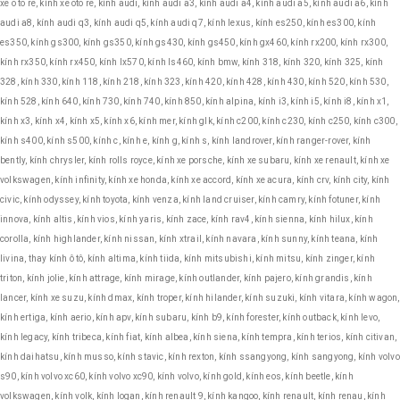
xe o to re, kính xe oto re, kính audi, kính audi a3, kính audi a4, kính audi a5, kính audi a6, kính
audi a8, kính audi q3, kính audi q5, kính audi q7, kính lexus, kính es250, kính es300, kính
es350, kính gs300, kính gs350, kính gs430, kính gs450, kính gx460, kính rx200, kính rx300,
kính rx350, kính rx450, kính lx570, kính ls460, kính bmw, kính 318, kính 320, kính 325, kính
328, kính 330, kính 118, kính 218, kính 323, kính 420, kính 428, kính 430, kính 520, kính 530,
kính 528, kính 640, kính 730, kính 740, kính 850, kính alpina, kính i3, kính i5, kính i8, kính x1,
kính x3, kính x4, kính x5, kính x6, kính mer, kính glk, kính c200, kính c230, kính c250, kính c300,
kính s400, kính s500, kính c, kính e, kính g, kính s, kính landrover, kính ranger-rover, kính
bently, kính chrysler, kính rolls royce, kính xe porsche, kính xe subaru, kính xe renault, kính xe
volkswagen, kính infinity, kính xe honda, kính xe accord, kính xe acura, kính crv, kính city, kính
civic, kính odyssey, kính toyota, kính venza, kính land cruiser, kính camry, kính fotuner, kính
innova, kính altis, kính vios, kính yaris, kính zace, kính rav4, kính sienna, kính hilux, kính
corolla, kính highlander, kính nissan, kính xtrail, kính navara, kính sunny, kính teana, kính
livina, thay kính ô tô, kính altima, kính tiida, kính mitsubishi, kính mitsu, kính zinger, kính
triton, kính jolie, kính attrage, kính mirage, kính outlander, kính pajero, kính grandis, kính
lancer, kính xe suzu, kính dmax, kính troper, kính hilander, kính suzuki, kính vitara, kính wagon,
kính ertiga, kính aerio, kính apv, kính subaru, kính b9, kính forester, kính outback, kính levo,
kính legacy, kính tribeca, kính fiat, kính albea, kính siena, kính tempra, kính terios, kính citivan,
kính daihatsu, kính musso, kính stavic, kính rexton, kính ssangyong, kính sangyong, kính volvo
s90, kính volvo xc60, kính volvo xc90, kính volvo, kính gold, kính eos, kính beetle, kính
volkswagen, kính volk, kính logan, kính renault 9, kính kangoo, kính renault, kính renau, kính