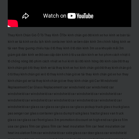
Thay Kính Chắn Gió Ô Tô
Thay Kính ÔTôv
kính chắn gió ôtô
kính xe hơi
kính xe bán tải
kính xe tải
kính xe du lịch
kính container
kính xe ben
dán kính 3m chính hãng
kính xe
tải van
thay gương chiếu hậu ô tô
thay kính ô tô
dán kính 3m usa
khuyến mãi 3m
giảm giá dán kính xe ôtô cao cấp
dán kính ô tô usa
dán kính xe hơi
phim cách nhiệt ô
tô
chống nóng ôtô
phim cách nhiệt xe hơi
kính lái ôtô
kính hông ôtô
kính cửa ôtô
thay
kính chắn gió ô tô
thay kính xe tải
thay kính xe hơi
kính chắn gió ôtô
thay kính chắn gió
ô tô
thay kính chắn gió xe ô tô
thay kính chắn gió xe tải
thay kính chắn gió xe hơi
thay
kính chắn gió xe tải
thay kính chắn gió xe
thay kính chắn gió
Car Windshield
Replacement
Car Glass Replacement
car windshield
car windshield
car
windshield
car windshield
car windshield
car windshield
car windshield
car
windshield
car windshield
car windshield
car windshield
car windshield
car
windshield
car glass
car glass
car glass
car glass
pickup truck glass
truck glass
passenger car glass
container glass
dump truck glass
tractor glass
van truck
glass
car glass
car front glass
3m promotion
discount on high-end car glass film
usa car glass film
car glass film
car heat insulation film
car heat insulation
car
heat insulation film
car windshield
car side glass
car door glass
car windshield