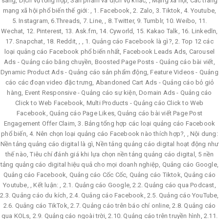
sáng, Dịch vụ tổng hợp, Sản phẩm và dịch vụ khác, , Mạng xã hội, Các trang
mạng xã hội phổ biến thế giới: , 1. Facebook, 2. Zalo, 3. Tiktok, 4. Youtube,
5. Instagram, 6.Threads, 7. Line, , 8. Twitter, 9. Tumblr, 10. Weibo, 11.
Wechat, 12. Pinterest, 13. Ask.fm, 14. Cyworld, 15. Kakao Talk, 16. Linkedln,
17. Snapchat, 18. Reddit, , , 1. Quảng cáo Facebook là gì?, 2. Top 12 các
loại quảng cáo Facebook phổ biến nhất, Facebook Leads Ads, Carousel
Ads - Quảng cáo băng chuyền, Boosted Page Posts - Quảng cáo bài viết,
Dynamic Product Ads - Quảng cáo sản phẩm động, Feature Videos - Quảng
cáo các đoạn video đặc trưng, Abandoned Cart Ads - Quảng cáo bỏ giỏ
hàng, Event Responsive - Quảng cáo sự kiện, Domain Ads - Quảng cáo
Click to Web Facebook, Multi Products - Quảng cáo Click to Web
Facebook, Quảng cáo Page Likes, Quảng cáo bài viết Page Post
Engagement Offer Claim, 3. Bảng tổng hợp các loại quảng cáo Facebook
phổ biến, 4. Nên chọn loại quảng cáo Facebook nào thích hợp?, , Nội dung:
Nền tảng quảng cáo digital là gì, Nền tảng quảng cáo digital hoạt động như
thế nào, Tiêu chí đánh giá khi lựa chọn nền tảng quảng cáo digital, 5 nền
tảng quảng cáo digital hiệu quả cho mọi doanh nghiệp, Quảng cáo Google,
Quảng cáo Facebook, Quảng cáo Cốc Cốc, Quảng cáo Tiktok, Quảng cáo
Youtube, , Kết luận: , 2.1. Quảng cáo Google, 2.2. Quảng cáo qua Podcast,
2.3. Quảng cáo du kích, 2.4. Quảng cáo Facebook, 2.5. Quảng cáo YouTube,
2.6. Quảng cáo TikTok, 2.7. Quảng cáo trên báo chí online, 2.8. Quảng cáo
qua KOLs, 2.9. Quảng cáo ngoài trời, 2.10. Quảng cáo trên truyền hình, 2.11.