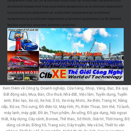
replacement
truck, car
car windshield
windshield
car windshield replacement
car
windshield replacement
truck windshield replacement
car windshield replacement
truck windshield replacement
car windshield replacement
car windshield
replacement
car windshield replacement
windshield replacement
Car Windshield
Replace
xcvxcvxcv
xcvxcvxcv
xcvxcvxcv
xcvxcvxcv
Xem thêm về Công ty, Doanh nghiệp, Cửa hàng, Shop, Vàng, Bạc, Đá quý,
Bất động sản, Mua, Bán, Cho thuê, Nhà đất, Việc làm, Tuyển dụng, Tuyển
sinh, Đào tạo, Xe cộ, Xe hơi, Ô tô, Xe máy, Moto, Xe điện, Trang trí, Nâng
cấp, Độ xe, Thú cưng, Đồ điện tử, Máy tính, Pc, Điện Thoại, Sim thẻ, Tủ lạnh,
máy lạnh, máy giặt, Đồ ăn, Thực phẩm, Ăn uống, Đồ gia dụng, Nội ngoại
thất, Xây dựng, Cây cảnh, Bonsai, Thể thao, Sở thích, Giải trí, Thời trang, Đồ
dùng cá nhân, Đồng hồ, Trang sức, Dây truyền, Mẹ và bé, Thiết bị văn