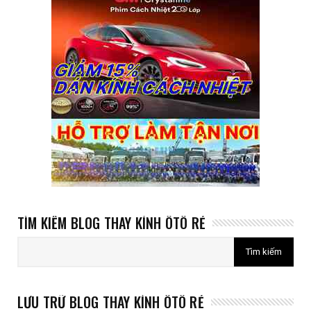
TÌM KIẾM BLOG THAY KÍNH ÔTÔ RẺ
LƯU TRỮ BLOG THAY KÍNH ÔTÔ RẺ