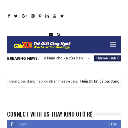
iết kiệm cho xe của bạn
Thay kính chắn gió ô
Chuyên Kính Ô Tô Rẻ
BREAKING NEWS:
Không bài đăng nào có nhãn
mercedes
.
Hiển thị tất cả bài đăng
CONNECT WITH US THAY KÍNH ÔTÔ RẺ
2340
Fans