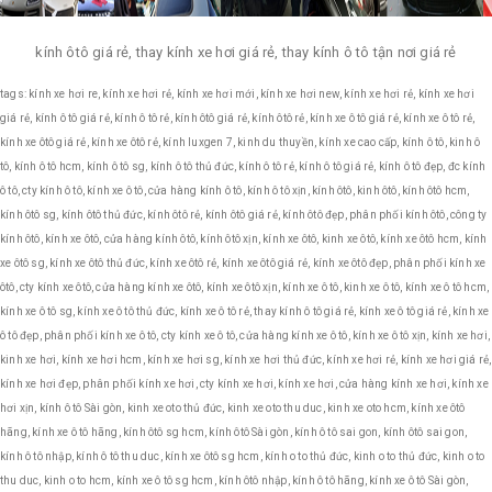
kính ôtô giá rẻ, thay kính xe hơi giá rẻ, thay kính ô tô tận nơi giá rẻ
tags: kính xe hơi re, kính xe hơi rẻ, kính xe hơi mới, kính xe hơi new, kính xe hơi rẻ, kính xe hơi
giá rẻ, kính ô tô giá rẻ, kính ô tô rẻ, kính ôtô giá rẻ, kính ôtô rẻ, kính xe ô tô giá rẻ, kính xe ô tô rẻ,
kính xe ôtô giá rẻ, kính xe ôtô rẻ, kính luxgen 7, kinh du thuyền, kính xe cao cấp, kính ô tô, kinh ô
tô, kính ô tô hcm, kính ô tô sg, kính ô tô thủ đức, kính ô tô rẻ, kính ô tô giá rẻ, kính ô tô đẹp, đc kính
ô tô, cty kính ô tô, kính xe ô tô, cửa hàng kính ô tô, kính ô tô xịn, kính ôtô, kinh ôtô, kính ôtô hcm,
kính ôtô sg, kính ôtô thủ đức, kính ôtô rẻ, kính ôtô giá rẻ, kính ôtô đẹp, phân phối kính ôtô, công ty
kính ôtô, kính xe ôtô, cửa hàng kính ôtô, kính ôtô xịn, kính xe ôtô, kinh xe ôtô, kính xe ôtô hcm, kính
xe ôtô sg, kính xe ôtô thủ đức, kính xe ôtô rẻ, kính xe ôtô giá rẻ, kính xe ôtô đẹp, phân phối kính xe
ôtô, cty kính xe ôtô, cửa hàng kính xe ôtô, kính xe ôtô xịn, kính xe ô tô, kinh xe ô tô, kính xe ô tô hcm,
kính xe ô tô sg, kính xe ô tô thủ đức, kính xe ô tô rẻ, thay kính ô tô giá rẻ, kính xe ô tô giá rẻ, kính xe
ô tô đẹp, phân phối kính xe ô tô, cty kính xe ô tô, cửa hàng kính xe ô tô, kính xe ô tô xịn, kính xe hơi,
kinh xe hơi, kính xe hơi hcm, kính xe hơi sg, kính xe hơi thủ đức, kính xe hơi rẻ, kính xe hơi giá rẻ,
kính xe hơi đẹp, phân phối kính xe hơi, cty kính xe hơi, kính xe hơi, cửa hàng kính xe hơi, kính xe
hơi xịn, kính ô tô Sài gòn, kinh xe oto thủ đức, kinh xe oto thu duc, kinh xe oto hcm, kính xe ôtô
hãng, kính xe ô tô hãng, kính ôtô sg hcm, kính ôtô Sài gòn, kính ô tô sai gon, kính ôtô sai gon,
kính ô tô nhập, kính ô tô thu duc, kính xe ôtô sg hcm, kính o to thủ đức, kinh o to thủ đức, kinh o to
thu duc, kinh o to hcm, kính xe ô tô sg hcm, kính ôtô nhập, kính ô tô hãng, kính xe ô tô Sài gòn,