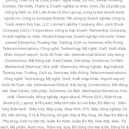
phòng, Thiết bị y tế, Dược phẩm, Nghệ thuật, Du lịch, Server, Hosting,
Domain, Tên miền, Thanh lý, Doanh nghiệp tư nhân, Dntn, Cty cổ phần jsc,
Công ty tnhh co.,ltd, Liên đoàn tổ chức group, cong ty lien doanh nước
ngoài inc, Công ty company limited, Tên công ty doanh nghiệp Công ty
Trách nhiệm hữu hạn, LLC: Limited Liability Company, Abc Joint Stock
Company (JSC) / Corporation, Công ty hợp doanh: Partnership Company,
Doanh nghiệp tư nhân: Private Enterprise, Doanh nghiệp nhà nước: State-
owned Enterprise, Thương mại: Trading, Dịch vụ: Services, Viễn thông:
Telecommunications, Công nghệ: Technology, Mỹ nghệ: Craft, Xuất nhập
khẩu: Import-export, Quốc tế/Toàn cầu: International/Global, Xây dựng:
Construction, Bất động sản: Real Estate, Giải pháp: Solutions, Cơ điện:
Mechanical Electrical, Hóa chất: Chemicals, Nông nghiệp: Agricultural,
Thương mại: Trading, Dịch vụ: Services, Viễn thông: Telecommunications,
Công nghệ: Technology, Mỹ nghệ: Craft, Xuất nhập khẩu: Import-export,
Quốc tế/Toàn, cầu: International/Global, Xây dựng: Construction, Bất động
sản: Real Estate, Giải pháp: Solutions, Cơ điện: Mechanical Electrical, Hóa
chất: Chemicals, Nông nghiệp: Agricultural, iPhone (iOS), Điện thoại
(Android), Laptop & Phụ kiện, Máy tính bàn & Linh kiện, Đồ điện tử - Điện
máy, Điện lạnh - Điều hòa, Máy quay, chụp hình, KTS, Máy công nghiệp, Cơ
khí, Văn phòng, Ô tô & Phụ tùng, Xe gắn máy & Phụ tùng, Xe đạp/Xe điện &
Phụ tùng, Dịch vụ Vận tải, Quần Áo Nam, Quần Áo Nữ, Giày dép, Balo, Túi
xách, Mỹ phẩm, Nước hoa, Thẫm mỹ, Spa, Đồ dùng cho Mẹ & Bé, Đồng hồ &