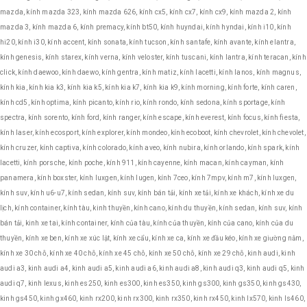
mazda, kính mazda 323, kính mazda 626, kính cx5, kính cx7, kính cx9, kính mazda 2, kính
mazda 3, kính mazda 6, kính premacy, kính bt50, kính huyndai, kính hyndai, kính i10, kính
hi20, kính i30, kính accent, kính sonata, kính tucson, kính santafe, kính avante, kính elantra,
kính genesis, kính starex, kính verna, kính veloster, kính tuscani, kính lantra, kính teracan, kính
click, kính daewoo, kính daewo, kính gentra, kính matiz, kính lacetti, kính lanos, kính magnus,
kính kia, kính kia k3, kính kia k5, kính kia k7, kính kia k9, kính morning, kính forte, kính caren,
kính cd5, kính optima, kính picanto, kính rio, kính rondo, kính sedona, kính sportage, kính
spectra, kính sorento, kính ford, kính ranger, kính escape, kính everest, kính focus, kính fiesta,
kính laser, kính ecosport, kính explorer, kính mondeo, kính ecoboot, kính chevrolet, kính chevolet,
kính cruzer, kính captiva, kính colorado, kính aveo, kính nubira, kính orlando, kính spark, kính
lacetti, kính porsche, kính poche, kính 911, kính cayenne, kính macan, kính cayman, kính
panamera, kính boxster, kính luxgen, kính lugen, kính 7ceo, kính 7mpv, kính m7, kính luxgen,
kính suv, kính u6-u7, kính sedan, kính suv, kính bán tải, kính xe tải, kính xe khách, kính xe du
lịch, kính container, kính tàu, kinh thuyền, kính cano, kính du thuyền, kính sedan, kính suv, kính
bán tải, kinh xe tai, kính container, kính của tàu, kính của thuyền, kính của cano, kính của du
thuyền, kính xe ben, kính xe xúc lật, kính xe cẩu, kính xe ca, kính xe đầu kéo, kính xe giường nằm,
kính xe 30 chỗ, kính xe 40 chỗ, kính xe 45 chỗ, kính xe 50 chỗ, kính xe 29 chỗ, kinh audi, kinh
audi a3, kinh audi a4, kinh audi a5, kinh audi a6, kinh audi a8, kinh audi q3, kinh audi q5, kinh
audi q7, kinh lexus, kinh es250, kinh es300, kinh es350, kinh gs300, kinh gs350, kinh gs430,
kinh gs450, kinh gx460, kinh rx200, kinh rx300, kinh rx350, kinh rx450, kinh lx570, kinh ls460,