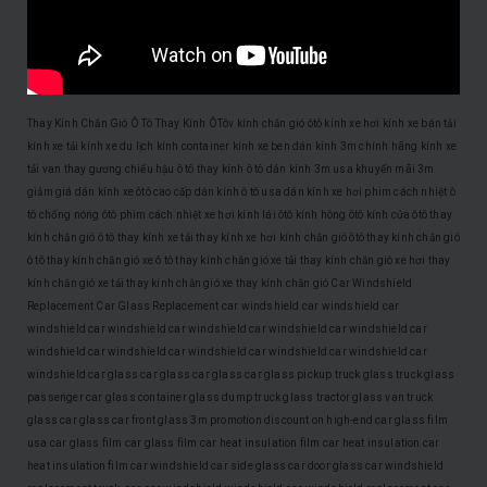
Thay Kính Chắn Gió Ô Tô
Thay Kính ÔTôv
kính chắn gió ôtô
kính xe hơi
kính xe bán tải
kính xe tải
kính xe du lịch
kính container
kính xe ben
dán kính 3m chính hãng
kính xe
tải van
thay gương chiếu hậu ô tô
thay kính ô tô
dán kính 3m usa
khuyến mãi 3m
giảm giá dán kính xe ôtô cao cấp
dán kính ô tô usa
dán kính xe hơi
phim cách nhiệt ô
tô
chống nóng ôtô
phim cách nhiệt xe hơi
kính lái ôtô
kính hông ôtô
kính cửa ôtô
thay
kính chắn gió ô tô
thay kính xe tải
thay kính xe hơi
kính chắn gió ôtô
thay kính chắn gió
ô tô
thay kính chắn gió xe ô tô
thay kính chắn gió xe tải
thay kính chắn gió xe hơi
thay
kính chắn gió xe tải
thay kính chắn gió xe
thay kính chắn gió
Car Windshield
Replacement
Car Glass Replacement
car windshield
car windshield
car
windshield
car windshield
car windshield
car windshield
car windshield
car
windshield
car windshield
car windshield
car windshield
car windshield
car
windshield
car glass
car glass
car glass
car glass
pickup truck glass
truck glass
passenger car glass
container glass
dump truck glass
tractor glass
van truck
glass
car glass
car front glass
3m promotion
discount on high-end car glass film
usa car glass film
car glass film
car heat insulation film
car heat insulation
car
heat insulation film
car windshield
car side glass
car door glass
car windshield