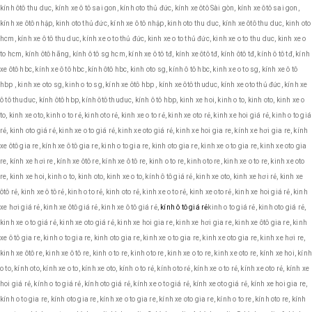
kính ôtô thu duc, kính xe ô tô sai gon, kính oto thủ đức, kính xe ôtô Sài gòn, kính xe ôtô sai gon,
kính xe ôtô nhập, kinh oto thủ đức, kính xe ô tô nhập, kinh oto thu duc, kính xe ôtô thu duc, kinh oto
hcm, kính xe ô tô thu duc, kính xe o to thủ đức, kinh xe o to thủ đức, kinh xe o to thu duc, kinh xe o
to hcm, kính ôtô hãng, kính ô tô sg hcm, kính xe ô tô tđ, kính xe ôtô tđ, kính ôtô tđ, kính ô tô tđ, kính
xe ôtô hbc, kính xe ô tô hbc, kính ôtô hbc, kinh oto sg, kính ô tô hbc, kinh xe o to sg, kính xe ô tô
hbp , kinh xe oto sg, kinh o to sg, kính xe ôtô hbp , kính xe ôtô thuduc, kính xe oto thủ đức, kính xe
ô tô thuduc, kính ôtô hbp, kính ôtô thuduc, kính ô tô hbp, kinh xe hoi, kinh o to, kinh oto, kinh xe o
to, kinh xe oto, kinh o to rẻ, kinh oto rẻ, kinh xe o to rẻ, kinh xe oto rẻ, kinh xe hoi giá rẻ, kinh o to giá
rẻ, kinh oto giá rẻ, kinh xe o to giá rẻ, kinh xe oto giá rẻ, kinh xe hoi gia re, kính xe hơi gia re, kính
xe ôtô gia re, kính xe ô tô gia re, kinh o to gia re, kinh oto gia re, kinh xe o to gia re, kinh xe oto gia
re, kính xe hơi re, kính xe ôtô re, kính xe ô tô re, kinh o to re, kinh oto re, kinh xe o to re, kinh xe oto
re, kinh xe hoi, kinh o to, kinh oto, kinh xe o to, kính ô tô giá rẻ, kinh xe oto, kinh xe hơi rẻ, kinh xe
ôtô rẻ, kinh xe ô tô rẻ, kinh o to rẻ, kinh oto rẻ, kinh xe o to rẻ, kinh xe oto rẻ, kinh xe hoi giá rẻ, kinh
xe hơi giá rẻ, kinh xe ôtô giá rẻ, kinh xe ô tô giá rẻ,
kính ô tô giá rẻ
kinh o to giá rẻ, kinh oto giá rẻ,
kinh xe o to giá rẻ, kinh xe oto giá rẻ, kinh xe hoi gia re, kinh xe hơi gia re, kinh xe ôtô gia re, kinh
xe ô tô gia re, kinh o to gia re, kinh oto gia re, kinh xe o to gia re, kinh xe oto gia re, kinh xe hơi re,
kinh xe ôtô re, kinh xe ô tô re, kinh o to re, kinh oto re, kinh xe o to re, kinh xe oto re, kính xe hoi, kín
o to, kính oto, kính xe o to, kính xe oto, kính o to rẻ, kính oto rẻ, kính xe o to rẻ, kính xe oto rẻ, kính xe
hoi giá rẻ, kính o to giá rẻ, kính oto giá rẻ, kính xe o to giá rẻ, kính xe oto giá rẻ, kính xe hoi gia re,
kính o to gia re, kính oto gia re, kính xe o to gia re, kính xe oto gia re, kính o to re, kính oto re, kính