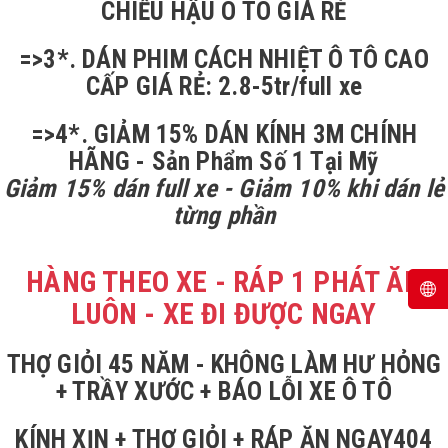
CHIẾU HẬU Ô TÔ GIÁ RẺ
=>3*. DÁN PHIM CÁCH NHIỆT Ô TÔ CAO
CẤP GIÁ RẺ: 2.8-5tr/full xe
=>4*. GIẢM 15% DÁN KÍNH 3M CHÍNH
HÃNG - Sản Phẩm Số 1 Tại Mỹ
Giảm 15% dán full xe - Giảm 10% khi dán lẻ
từng phần
HÀNG THEO XE - RÁP 1 PHÁT ĂN
LUÔN - XE ĐI ĐƯỢC NGAY
THỢ GIỎI 45 NĂM - KHÔNG LÀM HƯ HỎNG
+ TRẦY XƯỚC + BÁO LỖI XE Ô TÔ
KÍNH XỊN + THỢ GIỎI + RÁP ĂN NGAY404