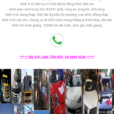
Kính ô tô ben tre: D1032 đại lộ đồng khởi, bến tre
Kính auto vinh long: kdc A2031 ql53, long an, long hồ, vĩnh long
Kính ô tô dong thap: 30214b đg trần thị nhượng, cao lãnh, đồng tháp
Kính ô tô can tho: Chung cư A1209 cách mạng tháng 8, bình thủy, cần thơ
Kính ôtô kien giang: 12043c lê văn tuân, rạch giá, kiên giang
***** ẤN GỌI LÀM TẬN NƠI: O9 4444 5O36 *****