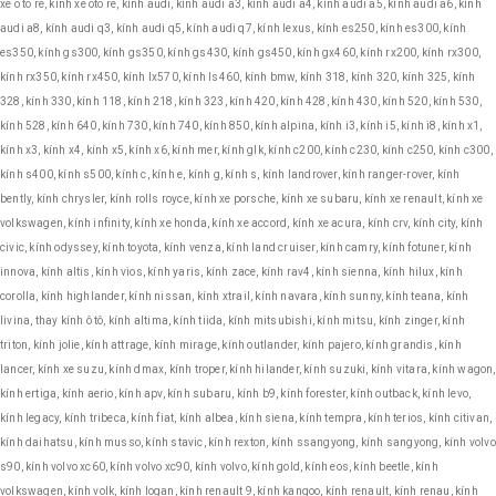
xe o to re, kính xe oto re, kính audi, kính audi a3, kính audi a4, kính audi a5, kính audi a6, kính
audi a8, kính audi q3, kính audi q5, kính audi q7, kính lexus, kính es250, kính es300, kính
es350, kính gs300, kính gs350, kính gs430, kính gs450, kính gx460, kính rx200, kính rx300,
kính rx350, kính rx450, kính lx570, kính ls460, kính bmw, kính 318, kính 320, kính 325, kính
328, kính 330, kính 118, kính 218, kính 323, kính 420, kính 428, kính 430, kính 520, kính 530,
kính 528, kính 640, kính 730, kính 740, kính 850, kính alpina, kính i3, kính i5, kính i8, kính x1,
kính x3, kính x4, kính x5, kính x6, kính mer, kính glk, kính c200, kính c230, kính c250, kính c300,
kính s400, kính s500, kính c, kính e, kính g, kính s, kính landrover, kính ranger-rover, kính
bently, kính chrysler, kính rolls royce, kính xe porsche, kính xe subaru, kính xe renault, kính xe
volkswagen, kính infinity, kính xe honda, kính xe accord, kính xe acura, kính crv, kính city, kính
civic, kính odyssey, kính toyota, kính venza, kính land cruiser, kính camry, kính fotuner, kính
innova, kính altis, kính vios, kính yaris, kính zace, kính rav4, kính sienna, kính hilux, kính
corolla, kính highlander, kính nissan, kính xtrail, kính navara, kính sunny, kính teana, kính
livina, thay kính ô tô, kính altima, kính tiida, kính mitsubishi, kính mitsu, kính zinger, kính
triton, kính jolie, kính attrage, kính mirage, kính outlander, kính pajero, kính grandis, kính
lancer, kính xe suzu, kính dmax, kính troper, kính hilander, kính suzuki, kính vitara, kính wagon,
kính ertiga, kính aerio, kính apv, kính subaru, kính b9, kính forester, kính outback, kính levo,
kính legacy, kính tribeca, kính fiat, kính albea, kính siena, kính tempra, kính terios, kính citivan,
kính daihatsu, kính musso, kính stavic, kính rexton, kính ssangyong, kính sangyong, kính volvo
s90, kính volvo xc60, kính volvo xc90, kính volvo, kính gold, kính eos, kính beetle, kính
volkswagen, kính volk, kính logan, kính renault 9, kính kangoo, kính renault, kính renau, kính