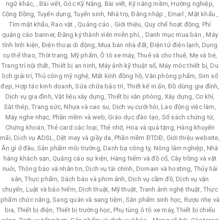
ngữ khác, , Bài viết, Góc Kỹ Năng, Bài viết, Kỹ năng mềm, Hướng nghiệp,
Cộng Đồng, Tuyển dụng, Tuyển sinh, Nhà trọ, Đăng nhập , Email , Mật khẩu ,
Tìm mật khẩu, Rao vặt , Quảng cáo , Giới thiệu, Quy chế hoạt động, Phí
quảng cáo banner, Đăng ký thành viên miễn phí, , Danh mục mua bán , Máy
tính linh kiện, Điện thoại di động, Mua bán nhà đất, Điện tử điện lạnh, Dụng
cụ thể thao, Thời trang, Mỹ phẩm, Ô tô xe máy, Thuê và cho thuê, Mẹ và bé,
Trang trí nội thất, Thiết bị an ninh, Máy ảnh kỹ thuật số, Máy móc thiết bị, Du
lịch giải trí, Thủ công mỹ nghệ, Mắt kính đồng hồ, Văn phòng phẩm, Sim số
đẹp, Hợp tác kinh doanh, Sửa chữa bảo trì, Thiết kế in ấn, Đồ dùng gia đình,
Dịch vụ gia đình, Vật liệu xây dựng, Thiết bị văn phòng, Xây dựng, Cơ khí,
Sắt thép, Trang sức, Nhựa và cao su, Dịch vụ cưới hỏi, Lao động việc làm,
Máy nghe nhạc, Phần mềm và web, Giáo dục đào tạo, Sổ sách chứng từ,
Chứng khoán, Thẻ card các loại, Thẻ nhớ, Hoa và quà tặng, Hàng khuyến
mãi, Dịch vụ ADSL, Dệt may và giầy da, Phần mềm ĐTDĐ, Giới thiệu website,
Ăn gì ở đâu, Sản phẩm môi trường, Danh bạ công ty, Nông lâm nghiệp, Nhà
hàng khách sạn, Quảng cáo sự kiện, Hàng hiếm và đồ cổ, Cây trồng và vật
nuôi, Thông báo và nhắn tin, Dịch vụ tài chính, Domain và hosting, Thủy hải
sản, Thực phẩm, Sách báo và phim ảnh, Dịch vụ cầm đồ, Dịch vụ vận
chuyển, Luật và bảo hiểm, Dịch thuật, Mỹ thuật, Tranh ảnh nghệ thuật, Thực
phẩm chức năng, Sang quán và sang tiệm, Sản phẩm sinh học, Rượu nhẹ và
bia, Thiết bị điện, Thiết bị trường học, Phụ tùng ô tô xe máy, Thiết bị chiếu