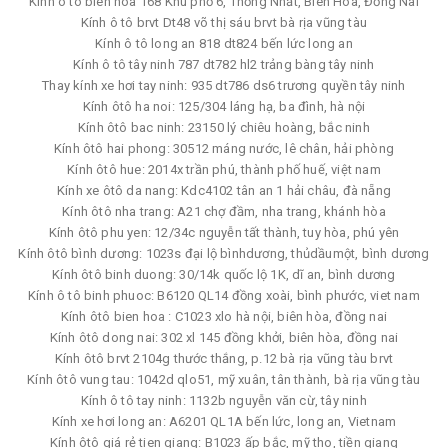
Kính ô tô biên hòa 168 Khu phố 6, Thống Nhất, Biên Hòa, Đồng Nai
Kính ô tô brvt Dt48 võ thị sáu brvt bà rịa vũng tàu
Kính ô tô long an 818 dt824 bến lức long an
Kính ô tô tây ninh 787 dt782 hl2 trảng bàng tây ninh
Thay kính xe hơi tay ninh: 935 dt786 ds6 trương quyền tây ninh
Kính ôtô ha noi: 125/304 láng hạ, ba đình, hà nội
Kính ôtô bac ninh: 23150 lý chiêu hoàng, bắc ninh
Kính ôtô hai phong: 30512 máng nước, lê chân, hải phòng
Kính ôtô hue: 2014x trần phú, thành phố huế, việt nam
Kính xe ôtô da nang: Kdc4102 tân an 1 hải châu, đà nẵng
Kính ôtô nha trang: A21 chợ đầm, nha trang, khánh hòa
Kính ôtô phu yen: 12/34c nguyễn tất thành, tuy hòa, phú yên
Kính ôtô bình dương: 1023s đại lộ bìnhdương, thủdầumột, bình dương
Kính ôtô binh duong: 30/14k quốc lộ 1K, dĩ an, bình dương
Kính ô tô binh phuoc: B6120 QL14 đồng xoài, bình phước, viet nam
Kính ôtô bien hoa : C1023 xlo hà nội, biên hòa, đồng nai
Kính ôtô dong nai: 302 xl 145 đồng khởi, biên hòa, đồng nai
Kính ôtô brvt 2104g thước thắng, p.12 bà rịa vũng tàu brvt
Kính ôtô vung tau: 1042d qlo51, mỹ xuân, tân thành, bà rịa vũng tàu
Kính ô tô tay ninh: 1132b nguyễn văn cừ, tây ninh
Kính xe hơi long an: A6201 QL1A bến lức, long an, Vietnam
Kính ôtô giá rẻ tien giang: B1023 ấp bắc, mỹ tho, tiền giang