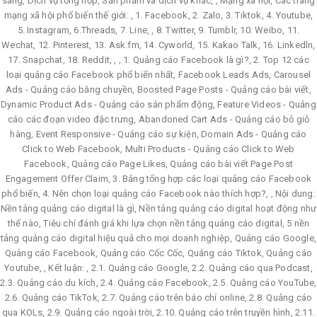
sáng, Dịch vụ tổng hợp, Sản phẩm và dịch vụ khác, , Mạng xã hội, Các trang
mạng xã hội phổ biến thế giới: , 1. Facebook, 2. Zalo, 3. Tiktok, 4. Youtube,
5. Instagram, 6.Threads, 7. Line, , 8. Twitter, 9. Tumblr, 10. Weibo, 11.
Wechat, 12. Pinterest, 13. Ask.fm, 14. Cyworld, 15. Kakao Talk, 16. Linkedln,
17. Snapchat, 18. Reddit, , , 1. Quảng cáo Facebook là gì?, 2. Top 12 các
loại quảng cáo Facebook phổ biến nhất, Facebook Leads Ads, Carousel
Ads - Quảng cáo băng chuyền, Boosted Page Posts - Quảng cáo bài viết,
Dynamic Product Ads - Quảng cáo sản phẩm động, Feature Videos - Quảng
cáo các đoạn video đặc trưng, Abandoned Cart Ads - Quảng cáo bỏ giỏ
hàng, Event Responsive - Quảng cáo sự kiện, Domain Ads - Quảng cáo
Click to Web Facebook, Multi Products - Quảng cáo Click to Web
Facebook, Quảng cáo Page Likes, Quảng cáo bài viết Page Post
Engagement Offer Claim, 3. Bảng tổng hợp các loại quảng cáo Facebook
phổ biến, 4. Nên chọn loại quảng cáo Facebook nào thích hợp?, , Nội dung:
Nền tảng quảng cáo digital là gì, Nền tảng quảng cáo digital hoạt động như
thế nào, Tiêu chí đánh giá khi lựa chọn nền tảng quảng cáo digital, 5 nền
tảng quảng cáo digital hiệu quả cho mọi doanh nghiệp, Quảng cáo Google,
Quảng cáo Facebook, Quảng cáo Cốc Cốc, Quảng cáo Tiktok, Quảng cáo
Youtube, , Kết luận: , 2.1. Quảng cáo Google, 2.2. Quảng cáo qua Podcast,
2.3. Quảng cáo du kích, 2.4. Quảng cáo Facebook, 2.5. Quảng cáo YouTube,
2.6. Quảng cáo TikTok, 2.7. Quảng cáo trên báo chí online, 2.8. Quảng cáo
qua KOLs, 2.9. Quảng cáo ngoài trời, 2.10. Quảng cáo trên truyền hình, 2.11.