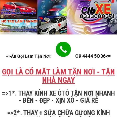
O9 4444 5O36<=
=>Ấn Gọi Làm Tận Nơi:
GỌI LÀ CÓ MẶT LÀM TẬN NƠI - TẬN
NHÀ NGAY
=>1*. THAY KÍNH XE ÔTÔ TẬN NƠI NHANH
- BỀN - ĐẸP - XỊN XÒ - GIÁ RẺ
=>2*. THAY + SỬA CHỮA GƯƠNG KÍNH