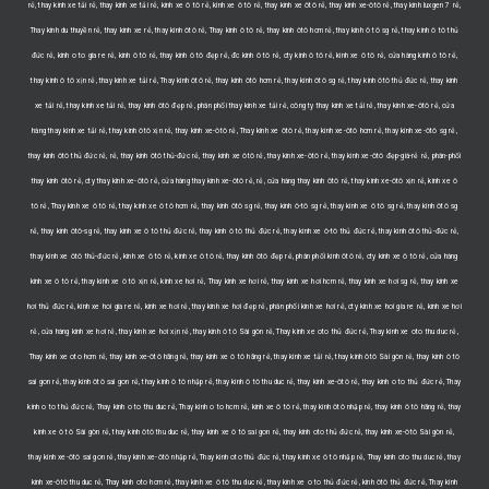
rẻ, thay kính xe tải rẻ, thay kính xe tải rẻ, kính xe ô tô rẻ, kính xe ô tô rẻ, thay kính xe ôtô rẻ, thay kính xe-ôtô rẻ, thay kính luxgen 7 rẻ,
Thay kinh du thuyền rẻ, thay kính xe rẻ, thay kính ôtô rẻ, Thay kinh ô tô rẻ, thay kính ôtô hcm rẻ, thay kính ô tô sg rẻ, thay kính ô tô thủ
đức rẻ, kinh o to gia re rẻ, kính ô tô rẻ, thay kính ô tô đẹp rẻ, đc kính ô tô rẻ, cty kính ô tô rẻ, kính xe ô tô rẻ, cửa hàng kính ô tô rẻ,
thay kính ô tô xịn rẻ, thay kính xe tải rẻ, Thay kinh ôtô rẻ, thay kính ôtô hcm rẻ, thay kính ôtô sg rẻ, thay kính ôtô thủ đức rẻ, thay kính
xe tải rẻ, thay kính xe tải rẻ, thay kính ôtô đẹp rẻ, phân phối thay kính xe tải rẻ, công ty thay kính xe tải rẻ, thay kính xe-ôtô rẻ, cửa
hàng thay kính xe tải rẻ, thay kính ôtô xịn rẻ, thay kính xe-ôtô rẻ, Thay kinh xe ôtô rẻ, thay kính xe-ôtô hcm rẻ, thay kính xe-ôtô sg rẻ,
thay kính ôtô thủ đức rẻ, rẻ, thay kính ôtô thủ-đức rẻ, thay kính xe ôtô rẻ, thay kính xe-ôtô rẻ, thay kính xe-ôtô đẹp-giá-rẻ rẻ, phân-phối
thay kính ôtô rẻ, cty thay kính xe-ôtô rẻ, cửa hàng thay kính xe-ôtô rẻ, rẻ, cửa hàng thay kính ôtô rẻ, thay kính xe-ôtô xịn rẻ, kính xe ô
tô rẻ, Thay kinh xe ô tô rẻ, thay kính xe ô tô hcm rẻ, thay kính ôtô sg rẻ, thay kính ô-tô sg rẻ, thay kính xe ô tô sg rẻ, thay kính ôtô sg
rẻ, thay kính ôtô-sg rẻ, thay kính xe ô tô thủ đức rẻ, thay kính ô tô thủ đức rẻ, thay kính xe ô-tô thủ đức rẻ, thay kính ôtô thủ-đức rẻ,
thay kính xe ôtô thủ-đức rẻ, kính xe ô tô rẻ, kính xe ô tô rẻ, thay kính ôtô đẹp rẻ, phân phối kính ôtô rẻ, cty kính xe ô tô rẻ, cửa hàng
kính xe ô tô rẻ, thay kính xe ô tô xịn rẻ, kính xe hơi rẻ, Thay kinh xe hơi rẻ, thay kính xe hơi hcm rẻ, thay kính xe hơi sg rẻ, thay kính xe
hơi thủ đức rẻ, kinh xe hoi gia re rẻ, kính xe hơi rẻ, thay kính xe hơi đẹp rẻ, phân phối kính xe hơi rẻ, cty kinh xe hoi gia re rẻ, kính xe hơi
rẻ, cửa hàng kính xe hơi rẻ, thay kính xe hơi xịn rẻ, thay kính ô tô Sài gòn rẻ, Thay kinh xe oto thủ đức rẻ, Thay kinh xe oto thu duc rẻ,
Thay kinh xe oto hcm rẻ, thay kính xe-ôtô hãng rẻ, thay kính xe ô tô hãng rẻ, thay kính xe tải rẻ, thay kính ôtô Sài gòn rẻ, thay kính ô tô
sai gon rẻ, thay kính ôtô sai gon rẻ, thay kính ô tô nhập rẻ, thay kính ô tô thu duc rẻ, thay kính xe-ôtô rẻ, thay kính o to thủ đức rẻ, Thay
kinh o to thủ đức rẻ, Thay kinh o to thu duc rẻ, Thay kinh o to hcm rẻ, kính xe ô tô rẻ, thay kính ôtô nhập rẻ, thay kính ô tô hãng rẻ, thay
kính xe ô tô Sài gòn rẻ, thay kính ôtô thu duc rẻ, thay kính xe ô tô sai gon rẻ, thay kính oto thủ đức rẻ, thay kính xe-ôtô Sài gòn rẻ,
thay kính xe-ôtô sai gon rẻ, thay kính xe-ôtô nhập rẻ, Thay kinh oto thủ đức rẻ, thay kính xe ô tô nhập rẻ, Thay kinh oto thu duc rẻ, thay
kính xe-ôtô thu duc rẻ, Thay kinh oto hcm rẻ, thay kính xe ô tô thu duc rẻ, thay kính xe o to thủ đức rẻ, kính ôtô thủ đức rẻ, Thay kinh