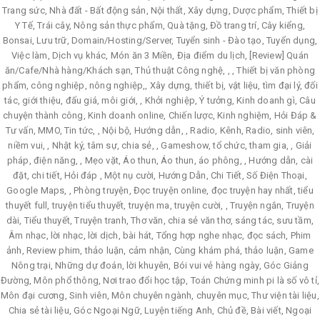
Trang sức, Nhà đất - Bất động sản, Nội thất, Xây dựng, Dược phẩm, Thiết bị
Y Tế, Trái cây, Nông sản thực phẩm, Quà tặng, Đồ trang trí, Cây kiểng,
Bonsai, Lưu trữ, Domain/Hosting/Server, Tuyển sinh - Đào tạo, Tuyển dụng,
Việc làm, Dịch vụ khác, Món ăn 3 Miền, Địa điểm du lịch, [Review] Quán
ăn/Cafe/Nhà hàng/Khách sạn, Thủ thuật Công nghệ, , , Thiết bị văn phòng
phẩm, công nghiệp, nông nghiệp,, Xây dựng, thiết bị, vật liệu, tìm đại lý, đối
tác, giới thiệu, đấu giá, môi giới, , Khởi nghiệp, Ý tưởng, Kinh doanh gì, Câu
chuyện thành công, Kinh doanh online, Chiến lược, Kinh nghiệm, Hỏi Đáp &
Tư vấn, MMO, Tin tức, , Nội bộ, Hướng dẫn, , Radio, Kênh, Radio, sinh viên,
niềm vui, , Nhật ký, tâm sự, chia sẻ, , Gameshow, tổ chức, tham gia, , Giải
pháp, điện năng, , Mẹo vặt, Áo thun, Áo thun, áo phông, , Hướng dẫn, cài
đặt, chi tiết, Hỏi đáp , Một nụ cười, Hướng Dẫn, Chi Tiết, Số Điện Thoại,
Google Maps, , Phòng truyện, Đọc truyện online, đọc truyện hay nhất, tiểu
thuyết full, truyện tiểu thuyết, truyện ma, truyện cười, , Truyện ngắn, Truyện
dài, Tiểu thuyết, Truyện tranh, Thơ văn, chia sẻ văn thơ, sáng tác, sưu tầm,
Âm nhạc, lời nhạc, lời dịch, bài hát, Tổng hợp nghe nhạc, đọc sách, Phim
ảnh, Review phim, thảo luận, cảm nhận, Cùng khám phá, thảo luận, Game
Nông trại, Những dự đoán, lời khuyên, Bói vui vẻ hàng ngày, Góc Giảng
Đường, Môn phổ thông, Nơi trao đổi học tập, Toán Chứng minh pi là số vô tỉ,
Môn đại cương, Sinh viên, Môn chuyên ngành, chuyên mục, Thư viện tài liệu,
Chia sẻ tài liệu, Góc Ngoại Ngữ, Luyện tiếng Anh, Chủ đề, Bài viết, Ngoại