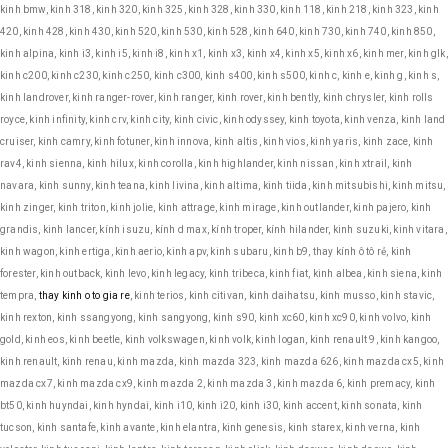
kinh bmw, kinh 318, kinh 320, kinh 325, kinh 328, kinh 330, kinh 118, kinh 218, kinh 323, kinh
420, kinh 428, kinh 430, kinh 520, kinh 530, kinh 528, kinh 640, kinh 730, kinh 740, kinh 850,
kinh alpina, kinh i3, kinh i5, kinh i8, kinh x1, kinh x3, kinh x4, kinh x5, kinh x6, kinh mer, kinh glk,
kinh c200, kinh c230, kinh c250, kinh c300, kinh s400, kinh s500, kinh c, kinh e, kinh g, kinh s,
kinh landrover, kinh ranger-rover, kinh ranger, kinh rover, kinh bently, kinh chrysler, kinh rolls
royce, kinh infinity, kinh crv, kinh city, kinh civic, kinh odyssey, kinh toyota, kinh venza, kinh land
cruiser, kinh camry, kinh fotuner, kinh innova, kinh altis, kinh vios, kinh yaris, kinh zace, kinh
rav4, kinh sienna, kinh hilux, kinh corolla, kinh highlander, kinh nissan, kinh xtrail, kinh
navara, kinh sunny, kinh teana, kinh livina, kinh altima, kinh tiida, kinh mitsubishi, kinh mitsu,
kinh zinger, kinh triton, kinh jolie, kinh attrage, kinh mirage, kinh outlander, kinh pajero, kinh
grandis, kinh lancer, kính isuzu, kính d max, kính troper, kính hilander, kinh suzuki, kinh vitara,
kinh wagon, kinh ertiga, kinh aerio, kinh apv, kinh subaru, kinh b9, thay kính ô tô rẻ, kinh
forester, kinh outback, kinh levo, kinh legacy, kinh tribeca, kinh fiat, kinh albea, kinh siena, kinh
tempra,
thay kinh o to gia re
, kinh terios, kinh citivan, kinh daihatsu, kinh musso, kinh stavic,
kinh rexton, kinh ssangyong, kinh sangyong, kinh s90, kinh xc60, kinh xc90, kinh volvo, kinh
gold, kinh eos, kinh beetle, kinh volkswagen, kinh volk, kinh logan, kinh renault 9, kinh kangoo,
kinh renault, kinh renau, kinh mazda, kinh mazda 323, kinh mazda 626, kinh mazda cx5, kinh
mazda cx7, kinh mazda cx9, kinh mazda 2, kinh mazda 3, kinh mazda 6, kinh premacy, kinh
bt50, kinh huyndai, kinh hyndai, kinh i10, kinh i20, kinh i30, kinh accent, kinh sonata, kinh
tucson, kinh santafe, kinh avante, kinh elantra, kinh genesis, kinh starex, kinh verna, kinh