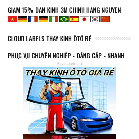
GIẢM 15% DÁN KÍNH 3M CHÍNH HÃNG NGUYÊN
XE
CLOUD LABELS THAY KÍNH ÔTÔ RẺ
PHỤC VỤ CHUYÊN NGHIỆP - ĐẲNG CẤP - NHANH
- GIÁ RẺ
- Advertisement -