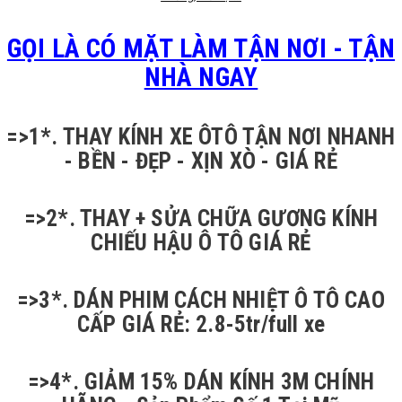
GỌI LÀ CÓ MẶT LÀM TẬN NƠI - TẬN
NHÀ NGAY
=>1*. THAY KÍNH XE ÔTÔ TẬN NƠI NHANH
- BỀN - ĐẸP - XỊN XÒ - GIÁ RẺ
=>2*. THAY + SỬA CHỮA GƯƠNG KÍNH
CHIẾU HẬU Ô TÔ GIÁ RẺ
=>3*. DÁN PHIM CÁCH NHIỆT Ô TÔ CAO
CẤP GIÁ RẺ: 2.8-5tr/full xe
=>4*. GIẢM 15% DÁN KÍNH 3M CHÍNH