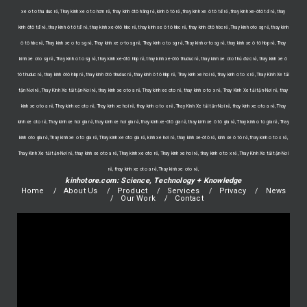
xe o to thu duc rẻ, Thay kinh xe o to hcm rẻ, thay kính ôtô hãng rẻ, kính ô tô rẻ, thay kính xe ô tô tđ rẻ, thay kính xe-ôtô tđ rẻ, thay
kính ôtô tđ rẻ, thay kính ô tô tđ rẻ, thay kính xe-ôtô hbc rẻ, thay kính xe ô tô hbc rẻ, thay kính ôtô hbc rẻ, Thay kinh oto sg rẻ, thay kính
ô tô hbc rẻ, Thay kinh xe o to sg rẻ, Thay kinh xe o-to sg rẻ, Thay kinh o to sg rẻ, Thay kinh o-to sg rẻ, thay kính xe ô tô hbp rẻ, Thay
kinh xe oto sg rẻ, Thay kinh o to sg rẻ, thay kính xe-ôtô hbp rẻ, thay kính xe-ôtô thuduc rẻ, thay kính xe oto thủ đức rẻ, thay kính xe ô
tô thuduc rẻ, thay kính ôtô hbp rẻ, thay kính ôtô thuduc rẻ, thay kính ô tô hbp rẻ, Thay kinh xe hoi rẻ, thay kinh o to x rẻ, Thay Kính Xe tải
tận Nơi rẻ, Thay Kính Xe tải tận-Nơi rẻ, thay kinh xe oto a rẻ, Thay kinh xe oto rẻ, thay kinh o to x rẻ, Thay Kính Xe tải tận-Nơi rẻ, thay
kinh xe oto a rẻ, Thay kinh xe oto rẻ, Thay kinh xe hoi rẻ, thay kinh o to x rẻ, Thay Kính Xe tải tận-Nơi rẻ, thay kinh xe oto a rẻ, Thay
kinh xe oto rẻ, Thay kinh xe hoi gia rẻ, thay kính xe hơi gia rẻ, thay kính xe-ôtô gia rẻ, thay kính xe ô tô gia rẻ, Thay kinh o to gia rẻ, Thay
kinh oto gia rẻ, Thay kinh xe o to gia rẻ, Thay kinh xe oto gia rẻ, kính xe hơi rẻ, thay kính xe-ôtô rẻ, kính xe ô tô rẻ, thay kinh o to x rẻ,
Thay Kính Xe tải tận-Nơi rẻ, thay kinh xe oto a rẻ, Thay kinh xe oto rẻ, Thay kinh xe hoi rẻ, thay kinh o to x rẻ, Thay Kính Xe tải tận-Nơi
rẻ, thay kinh xe oto a rẻ, Thay kinh xe oto rẻ,
kinhotore.com: Science, Technology + Knowledge
Home
About Us
Product
Services
Privacy
News
Our Work
Contact