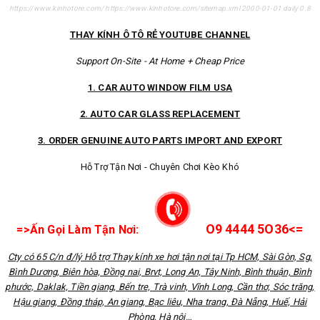
https://www.kinhotore.com/
https://www.kinhotore.com/sitemap.xml
2000-01-01
daily
0.8
THAY KÍNH Ô TÔ RẺ YOUTUBE CHANNEL
Support On-Site - At Home + Cheap Price
1. CAR AUTO WINDOW FILM USA
2. AUTO CAR GLASS REPLACEMENT
3. ORDER GENUINE AUTO PARTS IMPORT AND EXPORT
Hỗ Trợ Tận Nơi - Chuyên Chơi Kèo Khó
O9 4444 5O36<=
=>Ấn Gọi Làm Tận Nơi:
Cty có 65 C/n đ/lý Hỗ trợ Thay kính xe hơi tận nơi tại Tp HCM, Sài Gòn, Sg,
Bình Dương, Biên hòa, Đồng nai, Brvt, Long An, Tây Ninh, Bình thuận, Bình
phước, Daklak, Tiền giang, Bến tre, Trà vinh, Vĩnh Long, Cần thơ, Sóc trăng,
Hậu giang, Đồng tháp, An giang, Bạc liêu, Nha trang, Đà Nẵng, Huế, Hải
Phòng, Hà nội…