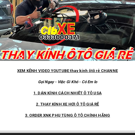
XEM KÊNH VIDEO YOUTUBE thay kính ôtô rẻ CHANNE
Gọi Ngay - Việc Gì Khó - Có Em lo
1. DÁN KÍNH CÁCH NHIỆT Ô TÔ USA
2. THAY KÍNH XE HƠI Ô TÔ GIÁ RẺ
3. ORDER XNK PHỤ TÙNG Ô TÔ CHÍNH HÃNG