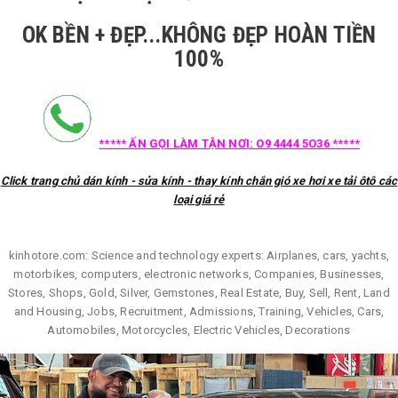
OK BỀN + ĐẸP...KHÔNG ĐẸP HOÀN TIỀN
100%
***** ẤN GỌI LÀM TẬN NƠI: O9 4444 5O36 *****
Click trang chủ dán kính - sửa kính - thay kính chắn gió xe hơi xe tải ôtô các
loại giá rẻ
kinhotore.com: Science and technology experts: Airplanes, cars, yachts,
motorbikes, computers, electronic networks, Companies, Businesses,
Stores, Shops, Gold, Silver, Gemstones, Real Estate, Buy, Sell, Rent, Land
and Housing, Jobs, Recruitment, Admissions, Training, Vehicles, Cars,
Automobiles, Motorcycles, Electric Vehicles, Decorations