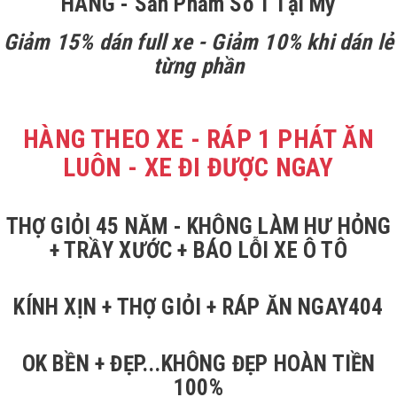
HÃNG - Sản Phẩm Số 1 Tại Mỹ
Giảm 15% dán full xe - Giảm 10% khi dán lẻ
từng phần
HÀNG THEO XE - RÁP 1 PHÁT ĂN
LUÔN - XE ĐI ĐƯỢC NGAY
THỢ GIỎI 45 NĂM - KHÔNG LÀM HƯ HỎNG
+ TRẦY XƯỚC + BÁO LỖI XE Ô TÔ
KÍNH XỊN + THỢ GIỎI + RÁP ĂN NGAY404
OK BỀN + ĐẸP...KHÔNG ĐẸP HOÀN TIỀN
100%