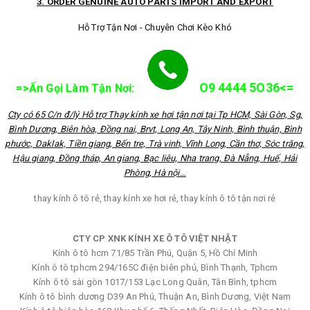
3. ORDER GENUINE AUTO PARTS IMPORT AND EXPORT
Hỗ Trợ Tận Nơi - Chuyên Chơi Kèo Khó
O9 4444 5O36<=
=>Ấn Gọi Làm Tận Nơi:
Cty có 65 C/n đ/lý Hỗ trợ Thay kính xe hơi tận nơi tại Tp HCM, Sài Gòn, Sg,
Bình Dương, Biên hòa, Đồng nai, Brvt, Long An, Tây Ninh, Bình thuận, Bình
phước, Daklak, Tiền giang, Bến tre, Trà vinh, Vĩnh Long, Cần thơ, Sóc trăng,
Hậu giang, Đồng tháp, An giang, Bạc liêu, Nha trang, Đà Nẵng, Huế, Hải
Phòng, Hà nội…
thay kính ô tô rẻ, thay kính xe hơi rẻ, thay kính ô tô tận nơi rẻ
CTY CP XNK KÍNH XE Ô TÔ VIỆT NHẬT
Kính ô tô hcm 71/85 Trần Phú, Quận 5, Hồ Chí Minh
Kính ô tô tphcm 294/165C điện biên phủ, Bình Thạnh, Tphcm
Kính ô tô sài gòn 1017/153 Lạc Long Quân, Tân Bình, tphcm
Kính ô tô bình dương D39 An Phú, Thuận An, Bình Dương, Việt Nam