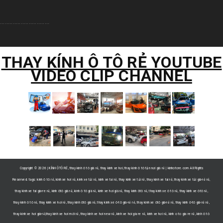
...............................
THAY KÍNH Ô TÔ RẺ YOUTUBE
VIDEO CLIP CHANNEL
Copyright ©
2026 | KÍNH ÔTÔ RẺ, thay kính ô tô giá rẻ, thay kính xe hơi, thay kính ô tô tận nơi giá rẻ | kinhotore.com All Rights
Reserved. tags: kính ô tô rẻ, kính xe hơi rẻ, kính xe tải rẻ, kinh xe tai rẻ, thay kính xe tải rẻ, thay kinh xe tai rẻ, thay kính xe tải giá-rẻ rẻ,
thay kinh xe tai gia-re rẻ, kính ôtô giá rẻ, kính ô tô giá rẻ, kính xe hơi giá rẻ, thay kính ôtô rẻ, thay kính xe ô tô rẻ, thay kính xe ôtô rẻ,
thay kính ô tô rẻ, thay kính xe hơi rẻ, thay kính ôtô giá rẻ, thay kính xe ô-tô giá-rẻ rẻ, thay kính xe ôtô giá-rẻ rẻ, thay kính ô-tô giá-rẻ rẻ,
thay kính xe hơi giá-rẻ,thay kính xe hơi mới rẻ, thay kính xe hơi new rẻ, kinh xe hoi gia re rẻ, kính xe hơi rẻ, kinh o to gia re rẻ, kính ô tô